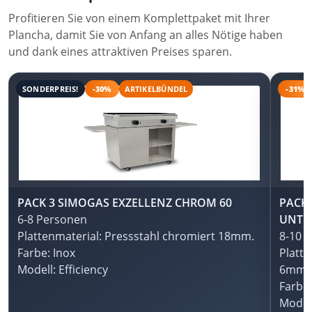
Profitieren Sie von einem Komplettpaket mit Ihrer
Plancha, damit Sie von Anfang an alles Nötige haben
und dank eines attraktiven Preises sparen.
SONDERPREIS!
-30%
ARTIKELBÜNDEL
-31%
PACK 3 SIMOGAS EXZELLENZ CHROM 60
PACK
6-8 Personen
UNTE
Plattenmaterial: Pressstahl chromiert 18mm.
8-10 
Farbe: Inox
Platte
Modell: Efficiency
6mm
Farbe:
Model