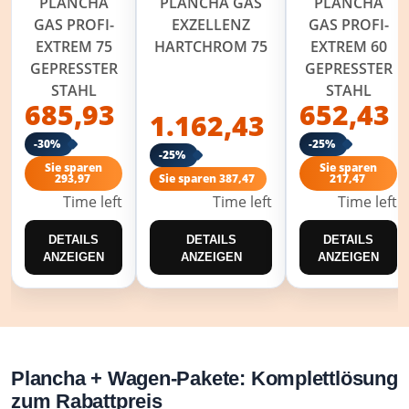
PLANCHA
PLANCHA GAS
PLANCHA
GAS PROFI-
EXZELLENZ
GAS PROFI-
EXTREM 75
HARTCHROM 75
EXTREM 60
GEPRESSTER
GEPRESSTER
STAHL
STAHL
685,93
652,43
1.162,43
-30%
-25%
-25%
Sie sparen
Sie sparen
293,97
Sie sparen 387,47
217,47
Time left
Time left
Time left
DETAILS
DETAILS
DETAILS
ANZEIGEN
ANZEIGEN
ANZEIGEN
Plancha + Wagen-Pakete: Komplettlösung
zum Rabattpreis