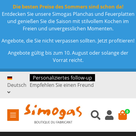
Die besten Preise des Sommers sind schon da!
Entdecken Sie unsere Simogas Planchas und Feuerplatten
und genießen Sie die Saison mit stilvollem Kochen im
Freien und unvergesslichen Momenten.
Angebote, die Sie nicht verpassen sollten. Jetzt profitieren!
Angebote gültig bis zum 10. August oder solange der
Vorrat reicht.
Personaliziertes follow-up
Deutsch
Empfehlen Sie einen Freund
0