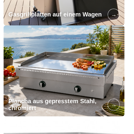
→
Gasgrillplatten auf einem Wagen
Plancha aus gepresstem Stahl,
→
chromiert