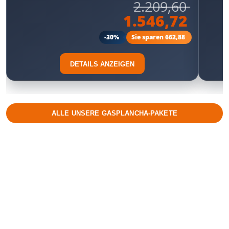
2.209,60
1.546,72
-30%
Sie sparen 662,88
DETAILS ANZEIGEN
ALLE UNSERE GASPLANCHA-PAKETE