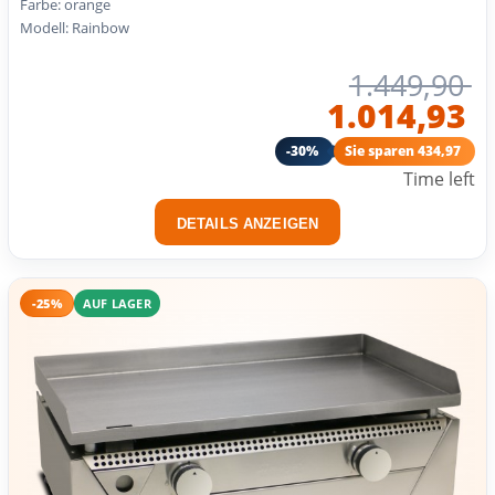
Farbe: orange
Modell: Rainbow
1.449,90
1.014,93
-30%
Sie sparen 434,97
Time left
DETAILS ANZEIGEN
-25%
AUF LAGER