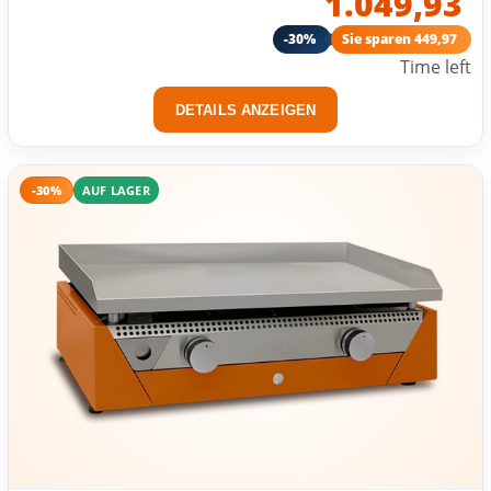
1.049,93
-30%
Sie sparen 449,97
Time left
DETAILS ANZEIGEN
-30%
AUF LAGER