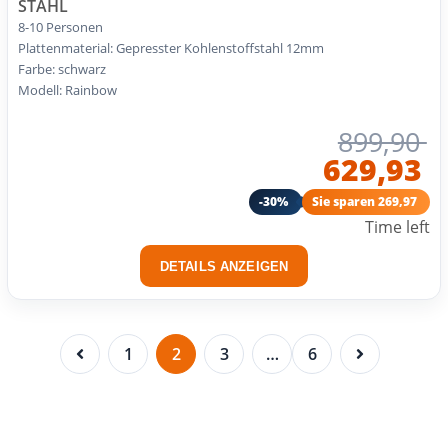
STAHL
8-10 Personen
Plattenmaterial: Gepresster Kohlenstoffstahl 12mm
Farbe: schwarz
Modell: Rainbow
899,90
629,93
-30%
Sie sparen 269,97
Time left
DETAILS ANZEIGEN
1
2
3
…
6