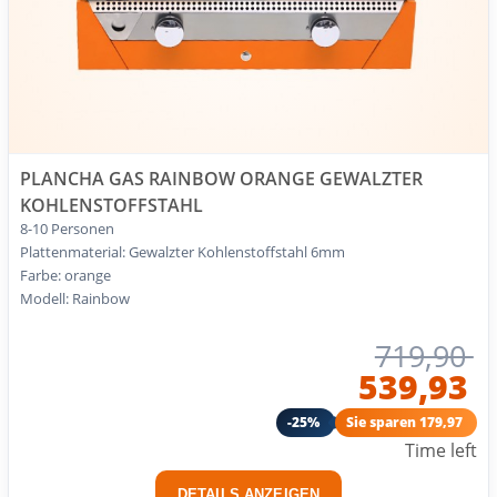
PLANCHA GAS RAINBOW ORANGE GEWALZTER
KOHLENSTOFFSTAHL
8-10 Personen
Plattenmaterial: Gewalzter Kohlenstoffstahl 6mm
Farbe: orange
Modell: Rainbow
719,90
539,93
-25%
Sie sparen 179,97
Time left
DETAILS ANZEIGEN