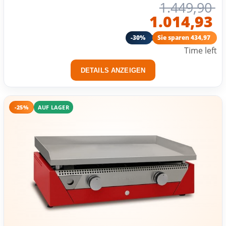
1.449,90
1.014,93
-30%
Sie sparen 434,97
Time left
DETAILS ANZEIGEN
-25%
AUF LAGER