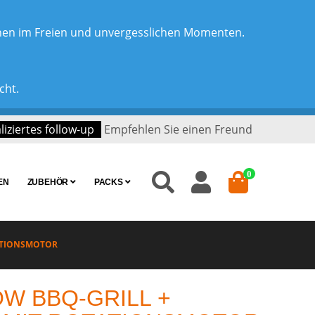
chen im Freien und unvergesslichen Momenten.
cht.
iziertes follow-up
Empfehlen Sie einen Freund
0
EN
ZUBEHÖR
PACKS
ATIONSMOTOR
W BBQ-GRILL +