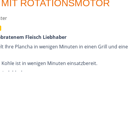
 MIT ROTATIONSMOTOR
ter
ebratenem Fleisch Liebhaber
t Ihre Plancha in wenigen Minuten in einen Grill und eine
 Kohle ist in wenigen Minuten einsatzbereit.
Spindeldreher.
nbow Plancha oder auf Beinen auf einer Arbeitsplatte
er für große Familienfeiern, da Sie die Plancha und den Grill