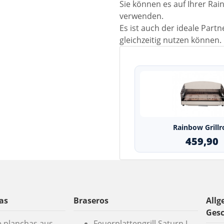
Sie können es auf Ihrer Rai
verwenden.
Es ist auch der ideale Partn
gleichzeitig nutzen können.
Rainbow Grillr
459,90
as
Braseros
Allg
Ges
e planchas aus
Feuerplattengrill Saturn L