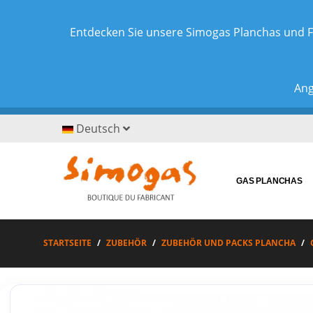
Entdecken Sie unsere Simogas Planchas und F
Ang
Deutsch
GAS PLANCHAS
STARTSEITE
ZUBEHÖR
ZUBEHÖR UND PACKS PLANCHA