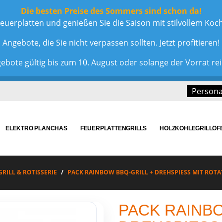
Die besten Preise des Sommers sind schon da!
euerplatten und genießen Sie die Saison mit stilvollem Ko
Angebote, die Sie nicht verpassen sollten. Jetzt profitieren!
ebote gültig bis zum 10. August oder solange der Vorrat rei
Personal
ELEKTRO PLANCHAS
FEUERPLATTENGRILLS
HOLZKOHLEGRILLÖF
GRILL & ROTISSERIE
PACK RAINBOW BBQ-GRILL + DREHSPIESS MIT ROT
PACK RAINBO