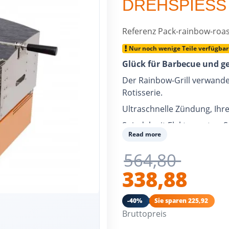
DREHSPIESS
Referenz
Pack-rainbow-roas
Nur noch wenige Teile verfügbar
Glück für Barbecue und g
Der Rainbow-Grill verwandel
Rotisserie.
Ultraschnelle Zündung, Ihre
Spindel mit Elektromotor, 
Read more
Sie können es auf Ihrer Rai
verwenden.
564,80
Es ist auch der ideale Partn
338,88
gleichzeitig nutzen können.
-40%
Sie sparen 225,92
Bruttopreis