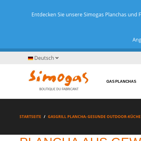
Entdecken Sie unsere Simogas Planchas und F
Ang
Deutsch
GAS PLANCHAS
STARTSEITE
GASGRILL PLANCHA: GESUNDE OUTDOOR-KÜCHE