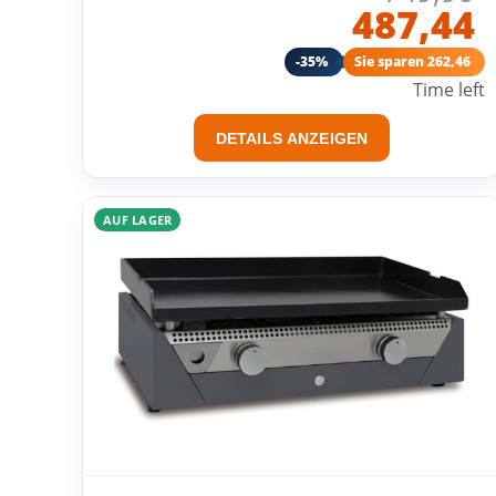
487,44
-35%
Sie sparen 262,46
Time left
DETAILS ANZEIGEN
AUF LAGER