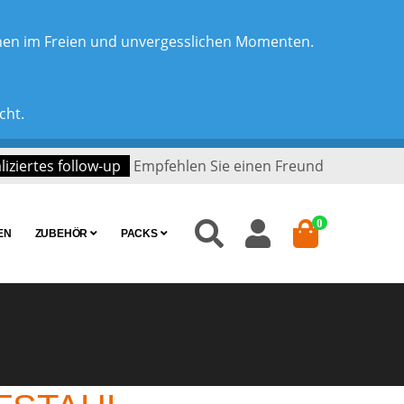
chen im Freien und unvergesslichen Momenten.
cht.
iziertes follow-up
Empfehlen Sie einen Freund
0
EN
ZUBEHÖR
PACKS