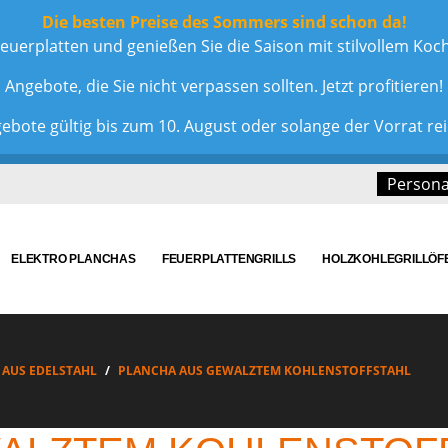
Die besten Preise des Sommers sind schon da!
euerplatten und genießen Sie die Saison mit stilvollem Ko
Angebote, die Sie nicht verpassen sollten. Jetzt profitieren!
ebote gültig bis zum 10. August oder solange der Vorrat rei
Personal
ELEKTRO PLANCHAS
FEUERPLATTENGRILLS
HOLZKOHLEGRILLÖF
 AUS EDELSTAHL
PLANCHA AUS GEWALZTEM KOHLENSTOFFSTAHL