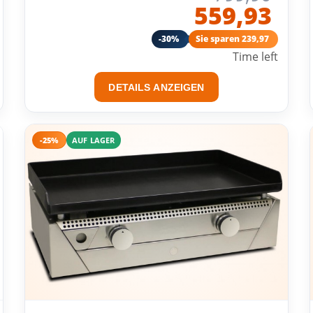
559,93
-30%
Sie sparen 239,97
Time left
DETAILS ANZEIGEN
-25%
AUF LAGER