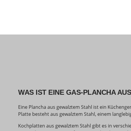
WAS IST EINE GAS-PLANCHA A
Eine Plancha aus gewalztem Stahl ist ein Küchenge
Platte besteht aus gewalztem Stahl, einem langlebi
Kochplatten aus gewalztem Stahl gibt es in versc