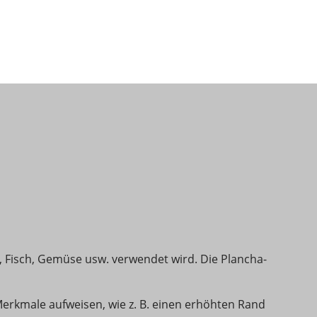
, Fisch, Gemüse usw. verwendet wird. Die Plancha-
erkmale aufweisen, wie z. B. einen erhöhten Rand