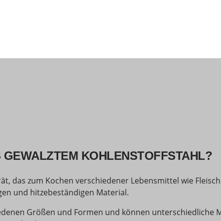
US GEWALZTEM KOHLENSTOFFSTAHL?
rät, das zum Kochen verschiedener Lebensmittel wie Fleisch
gen und hitzebeständigen Material.
hiedenen Größen und Formen und können unterschiedliche M