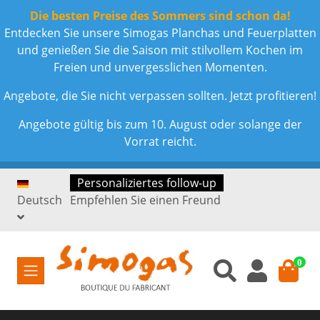
Die besten Preise des Sommers sind schon da!
Entdecken Sie unsere Simogas Planchas und Feuerplatten
und genießen Sie die Saison mit stilvollem Kochen im
Freien und unvergesslichen Momenten.
Angebote, die Sie nicht verpassen sollten. Jetzt profitieren!
Angebote gültig bis zum 10. August oder solange der
Vorrat reicht.
Personaliziertes follow-up
Deutsch
Empfehlen Sie einen Freund
0