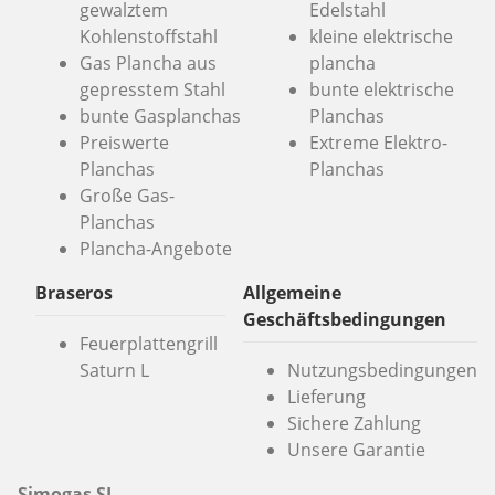
gewalztem
Edelstahl
Kohlenstoffstahl
kleine elektrische
Gas Plancha aus
plancha
gepresstem Stahl
bunte elektrische
bunte Gasplanchas
Planchas
Preiswerte
Extreme Elektro-
Planchas
Planchas
Große Gas-
Planchas
Plancha-Angebote
Braseros
Allgemeine
Geschäftsbedingungen
Feuerplattengrill
Saturn L
Nutzungsbedingungen
Lieferung
Sichere Zahlung
Unsere Garantie
Simogas SL