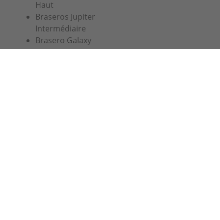
Haut
Braseros Jupiter
Intermédiaire
Brasero Galaxy
Simogas SL
Crom, 5
08907 L'Hospitalet
Barcelona
03 74 47 47 27 ou 07 67 38 98 83
info@alaplancha.net