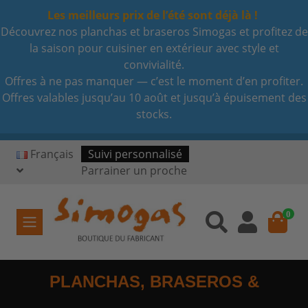
Les meilleurs prix de l’été sont déjà là !
Découvrez nos planchas et braseros Simogas et profitez de
la saison pour cuisiner en extérieur avec style et
convivialité.
Offres à ne pas manquer — c’est le moment d’en profiter.
Offres valables jusqu’au 10 août et jusqu’à épuisement des
stocks.
Français
Suivi personnalisé
Parrainer un proche
0
PLANCHAS, BRASEROS &