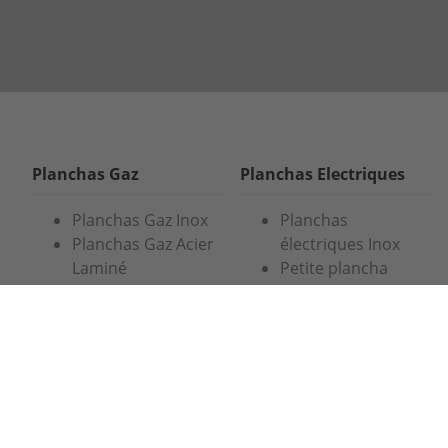
Planchas Gaz
Planchas Electriques
Planchas Gaz Inox
Planchas
Planchas Gaz Acier
électriques Inox
Laminé
Petite plancha
Planchas Gaz Acier
électrique
rectifié
Planchas
Planchas Gaz en
électriques en
couleur
couleur
Plancha pas cher
Plancha Electrique
Grandes Planchas
Extreme
XXL