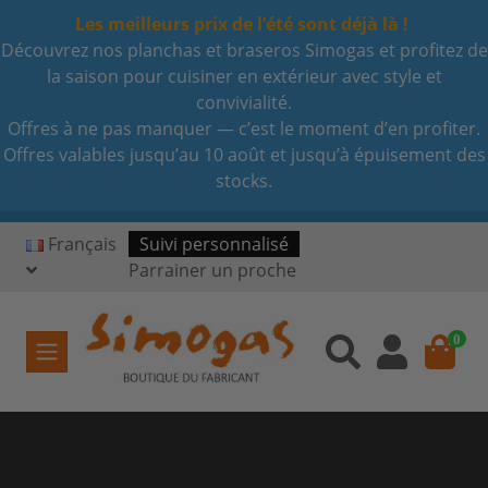
Les meilleurs prix de l’été sont déjà là !
Découvrez nos planchas et braseros Simogas et profitez de
la saison pour cuisiner en extérieur avec style et
convivialité.
Offres à ne pas manquer — c’est le moment d’en profiter.
Offres valables jusqu’au 10 août et jusqu’à épuisement des
stocks.
Français
Suivi personnalisé
Parrainer un proche
0