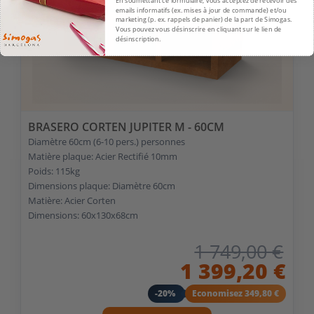
En soumettant ce formulaire, vous acceptez de recevoir des
emails informatifs (ex. mises à jour de commande) et/ou
marketing (p. ex. rappels de panier) de la part de Simogas.
Vous pouvez vous désinscrire en cliquant sur le lien de
désinscription.
BRASERO CORTEN JUPITER M - 60CM
Diamètre 60cm (6-10 pers.) personnes
Matière plaque: Acier Rectifié 10mm
Poids: 115kg
Dimensions plaque: Diamètre 60cm
Matière: Acier Corten
Dimensions: 60x130x68cm
1 749,00 €
1 399,20 €
-20%
Economisez 349,80 €