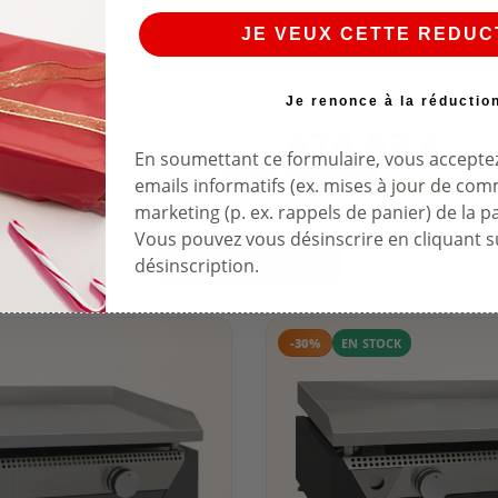
Couleur: rouge
JE VEUX CETTE REDUC
Modèle: Rainbow
899,90 €
Je renonce à la réductio
674,93 €
En soumettant ce formulaire, vous acceptez
-25%
Economisez 224,97 €
emails informatifs (ex. mises à jour de co
Time left
marketing (p. ex. rappels de panier) de la p
Vous pouvez vous désinscrire en cliquant su
VOIR LE PRODUIT
désinscription.
-30%
EN STOCK