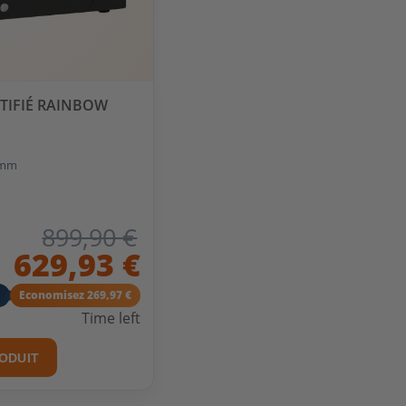
TIFIÉ RAINBOW
12mm
899,90 €
629,93 €
Economisez 269,97 €
Time left
RODUIT