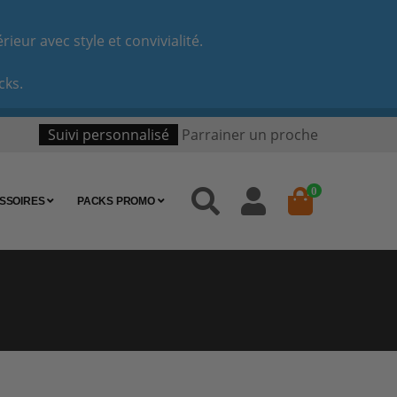
eur avec style et convivialité.
cks.
Suivi personnalisé
Parrainer un proche
0
SSOIRES
PACKS PROMO