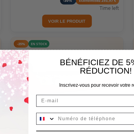
-30%
Economisez 293,97 €
Time left
VOIR LE PRODUIT
-25%
EN STOCK
BÉNÉFICIEZ DE 5
RÉDUCTION!
Inscrivez-vous pour recevoir votre r
Email
PLANCHA GAZ ACIER RECTIFIÉ RAINBOW RED
8-10 personnes
Matière plaque: Acier Rectifié 12mm