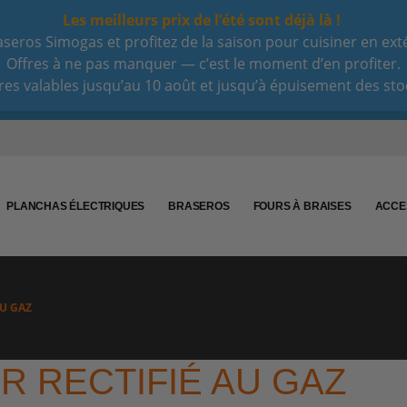
Les meilleurs prix de l’été sont déjà là !
eros Simogas et profitez de la saison pour cuisiner en extéri
Offres à ne pas manquer — c’est le moment d’en profiter.
res valables jusqu’au 10 août et jusqu’à épuisement des sto
PLANCHAS ÉLECTRIQUES
BRASEROS
FOURS À BRAISES
ACCE
AU GAZ
R RECTIFIÉ AU GAZ