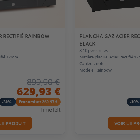
R RECTIFIÉ RAINBOW
PLANCHA GAZ ACIER REC
BLACK
8-10 personnes
tifié 12mm
Matière plaque: Acier Rectifié 
Couleur: noir
Modèle: Rainbow
899,90 €
629,93 €
-30%
Economisez 269,97 €
-30%
Time left
LE PRODUIT
VOIR LE P