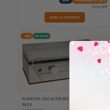
-25%
Economisez 217,47 €
Time left
VOIR LE PRODUIT
-25%
EN STOCK
PLANCHA GAZ ACIER RECTIFIÉ RAINBOW
INOX
8-10 personnes