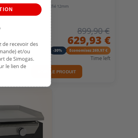
Matière plaque: Acier Rectifié 12mm
TION
Couleur: orange
Modèle: Rainbow
899,90 €
n
629,93 €
 de recevoir des
-30%
Economisez 269,97 €
mmande) et/ou
Time left
art de Simogas.
r le lien de
VOIR LE PRODUIT