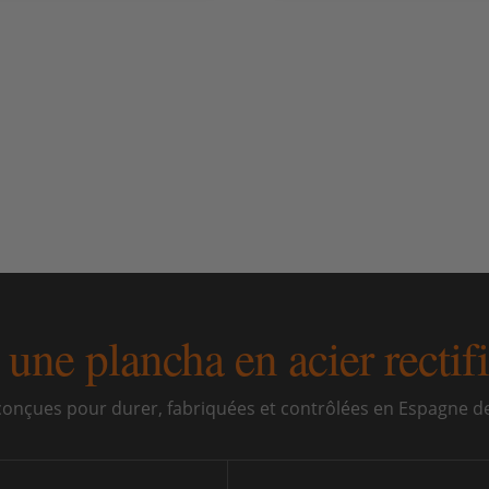
r une plancha en acier rec
onçues pour durer, fabriquées et contrôlées en Espagne d