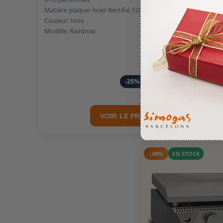
Matière plaque: Acier Rectifié 12mm
Couleur: Inox
Modèle: Rainbow
949,90 €
712,43 €
-25%
Economisez 237,47 €
Time left
VOIR LE PRODUIT
-30%
EN STOCK