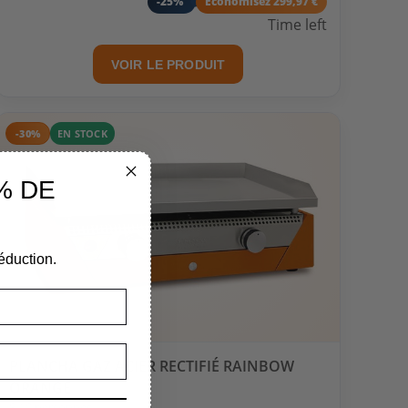
-25%
Economisez 299,97 €
Time left
VOIR LE PRODUIT
-30%
EN STOCK
% DE
éduction.
PLANCHA GAZ ACIER RECTIFIÉ RAINBOW
ORANGE
8-10 personnes