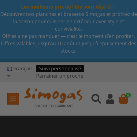
Les meilleurs prix de l’été sont déjà là !
Découvrez nos planchas et braseros Simogas et profitez de
la saison pour cuisiner en extérieur avec style et
convivialité.
Offres à ne pas manquer — c’est le moment d’en profiter.
Offres valables jusqu’au 10 août et jusqu’à épuisement des
stocks.
Français
Suivi personnalisé
Parrainer un proche
0