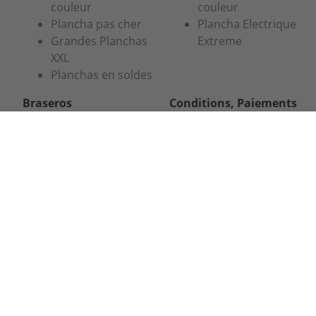
couleur
couleur
Plancha pas cher
Plancha Electrique
Grandes Planchas
Extreme
XXL
Planchas en soldes
Braseros
Conditions, Paiements
& livraison
Brasero Saturn
Haut
Conditions
Braseros Saturn
générales de vente
Intermédiaire
La livraison
Braseros Saturn
Paiement sécurisé
Compact
Nos garanties
Braseros Jupiter
Haut
Braseros Jupiter
Intermédiaire
Brasero Galaxy