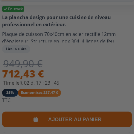
En stock
La plancha design pour une cuisine de niveau
professionnel en extérieur.
Plaque de cuisson 70x40cm en acier rectifié 12mm
d'épaisseur. Structure en inox 304. 4 lignes de feu
réparties sur l'ensemble de la plaque pour une cuisson
Lire la suite
homogène. Adaptée pour butane ou propane. Cuisson
949,90 €
pour 8-10 personnes. Consommation éco-responsable.
712,43 €
Time left
02
d.
17
:
23
:
44
-25%
Economisez 237,47 €
TTC
AJOUTER AU PANIER