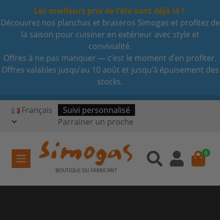
Les meilleurs prix de l’été sont déjà là !
Découvrez nos planchas et braseros Simogas et profitez de
la saison pour cuisiner en extérieur avec style et
convivialité.
Offres à ne pas manquer — c’est le moment d’en profiter.
Offres valables jusqu’au 10 août et jusqu’à épuisement des
stocks.
Français
Suivi personnalisé
Parrainer un proche
0