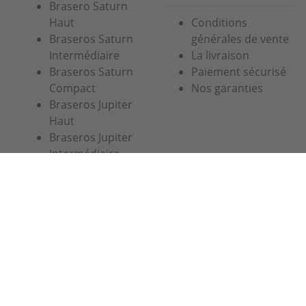
Brasero Saturn
Haut
Conditions
Braseros Saturn
générales de vente
Intermédiaire
La livraison
Braseros Saturn
Paiement sécurisé
Compact
Nos garanties
Braseros Jupiter
Haut
Braseros Jupiter
Intermédiaire
Brasero Galaxy
Simogas SL
Crom, 5
08907 L'Hospitalet
Barcelona
03 74 47 47 27 ou 07 67 38 98 83