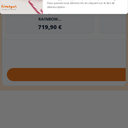
+
Vous pouvez vous désinscrire en cliquant sur le lien de
désinscription.
Plancha électrique Acier Laminé
Couvercle
RAINBOW...
719,90 €