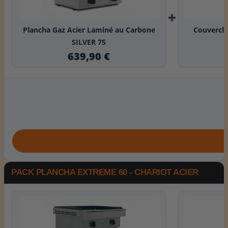
+
Plancha Gaz Acier Laminé au Carbone
Couvercle
SILVER 75
639,90 €
PACK PLANCHA EXTREME 60 - CHARIOT ACIER