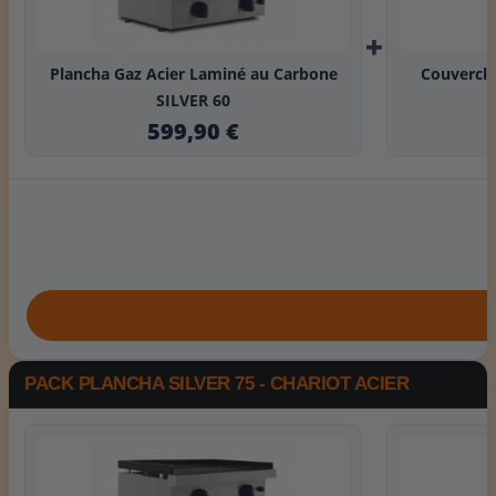
+
Plancha Gaz Acier Laminé au Carbone
Couvercle
SILVER 60
599,90 €
PACK PLANCHA SILVER 75 - CHARIOT ACIER