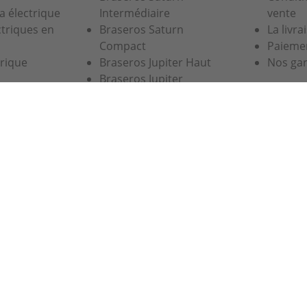
a électrique
Intermédiaire
vente
ctriques en
Braseros Saturn
La livra
Compact
Paiemen
trique
Braseros Jupiter Haut
Nos gar
Braseros Jupiter
Intermédiaire
Brasero Galaxy