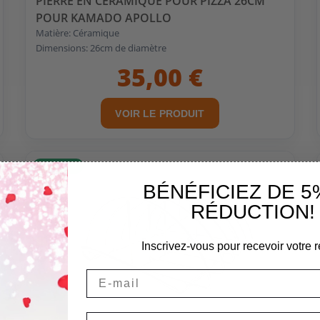
PIERRE EN CÉRAMIQUE POUR PIZZA 26CM
POUR KAMADO APOLLO
Matière: Céramique
Dimensions: 26cm de diamètre
35,00 €
VOIR LE PRODUIT
EN STOCK
BÉNÉFICIEZ DE 5
RÉDUCTION!
Inscrivez-vous pour recevoir votre r
Email