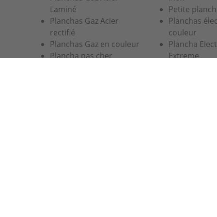
Laminé
Petite planch
Planchas Gaz Acier
Planchas éle
rectifié
couleur
Planchas Gaz en couleur
Plancha Elec
Plancha pas cher
Extreme
Grandes Planchas XXL
Planchas en soldes