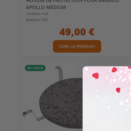
HOUSSE DE PROTECTION POUR KAMADO
APOLLO MEDIUM
Couleur: noir
Matière: PVC
49,00 €
VOIR LE PRODUIT
EN STOCK