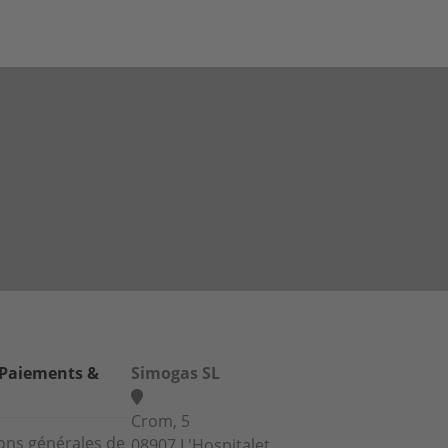
 Paiements &
Simogas SL
Crom, 5
ons générales de
08907 L'Hospitalet