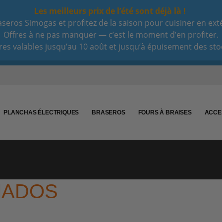
Les meilleurs prix de l’été sont déjà là !
eros Simogas et profitez de la saison pour cuisiner en extéri
Offres à ne pas manquer — c’est le moment d’en profiter.
res valables jusqu’au 10 août et jusqu’à épuisement des sto
PLANCHAS ÉLECTRIQUES
BRASEROS
FOURS À BRAISES
ACCE
MADOS