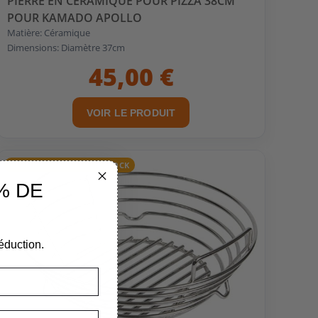
PIERRE EN CÉRAMIQUE POUR PIZZA 38CM
POUR KAMADO APOLLO
Matière: Céramique
Dimensions: Diamètre 37cm
45,00 €
VOIR LE PRODUIT
DERNIERS ARTICLES EN STOCK
% DE
éduction.