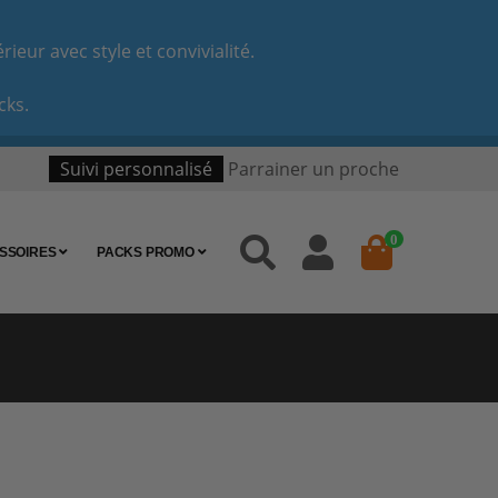
eur avec style et convivialité.
cks.
Suivi personnalisé
Parrainer un proche
0
SSOIRES
PACKS PROMO