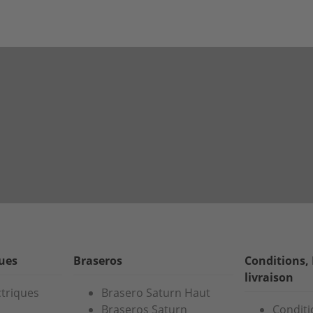
ques
Braseros
Conditions,
livraison
ctriques
Brasero Saturn Haut
Braseros Saturn
Conditi