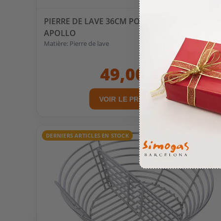
PIERRE DE LAVE 36CM POUR KAMADO
APOLLO
Matière: Pierre de lave
49,00 €
VOIR LE PRODUIT
DERNIERS ARTICLES EN STOCK