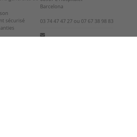
Barcelona
ison
t sécurisé
03 74 47 47 27 ou 07 67 38 98 83
anties
info@alaplancha.net