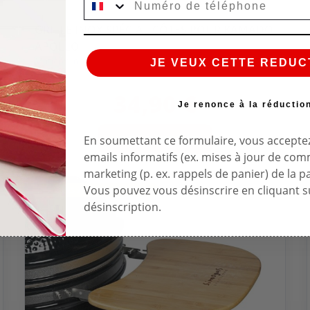
GRILLE INOX SPÉCIAL CÔTES POUR KAMADO
APOLLO
Matière: Inox
JE VEUX CETTE REDUC
34,90 €
Je renonce à la réductio
En soumettant ce formulaire, vous acceptez
VOIR LE PRODUIT
emails informatifs (ex. mises à jour de co
marketing (p. ex. rappels de panier) de la p
Vous pouvez vous désinscrire en cliquant su
DERNIERS ARTICLES EN STOCK
désinscription.