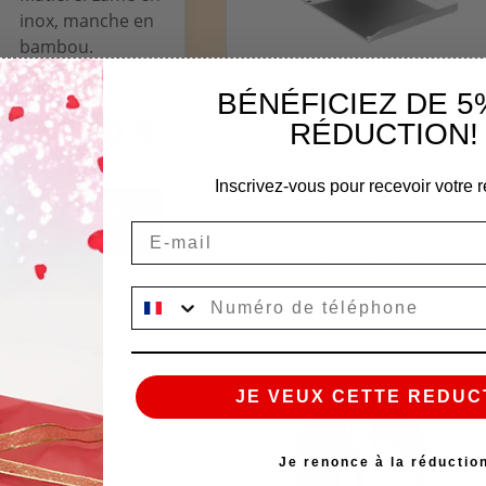
inox, manche en
bambou.
Dimensions:
20cm
BÉNÉFICIEZ DE 5
34,90 €
RÉDUCTION!
PLAQUE
Acier laminé au
Inscrivez-vous pour recevoir votre r
carbone.
VOIR LE
Épaisseur de 4mm et
Email
PRODUIT
rebords de 2cm.
Plaque fixe de
45,5x35,5cm.
Couleur noire.
JE VEUX CETTE REDUC
Je renonce à la réductio