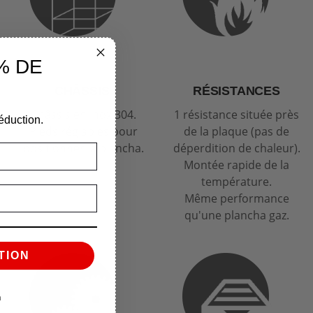
% DE
CHÂSSIS
RÉSISTANCES
Châssis en inox 304.
1 résistance située près
éduction.
Pieds réglables pour
de la plaque (pas de
positionner la plancha.
déperdition de chaleur).
Montée rapide de la
température.
Même performance
qu'une plancha gaz.
TION
n