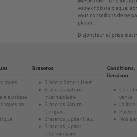
IMPORTANT : Une fois la pl
votre choix) la plaque, ap
vous conseillons de ne pas
plaque.
Disjoncteur et prise éle
ques
Braseros
Conditions,
livraison
ctriques
Brasero Saturn Haut
Braseros Saturn
Conditi
a électrique
Intermédiaire
vente
ctriques en
Braseros Saturn
La livra
Compact
Paiemen
trique
Braseros Jupiter Haut
Nos gar
Braseros Jupiter
Intermédiaire