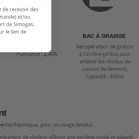
 de recevoir des
mmande) et/ou
art de Simogas.
r le lien de
ÉNERGIE
BAC À GRAISSE
Électricité.
Récupérateur de graisse
Puissance : 2,4kW
à l'arrière (prévu pour
enlever les résidus de
cuisson facilement).
Capacité : 400ml
nt
rtie thermique, pour un usage familial.
onducteur de chaleur offrant une parfaite saisie et adapté