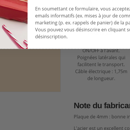
En soumettant ce formulaire, vous acceptez
emails informatifs (ex. mises à jour de co
marketing (p. ex. rappels de panier) de la p
Vous pouvez vous désinscrire en cliquant su
PRATIQUE
désinscription.
Bouton d'allumage
ON/OFF à l'avant.
Poignées latérales qui
facilitent le transport.
Câble électrique : 1,75m
de longueur.
Note du fabrica
Plaque de 4mm : bonne ine
L'acier est un excellent c