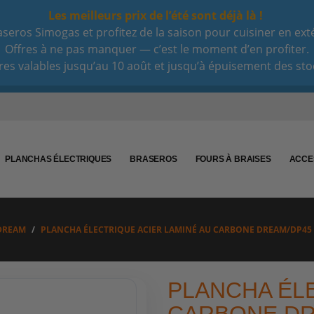
Les meilleurs prix de l’été sont déjà là !
eros Simogas et profitez de la saison pour cuisiner en extéri
Offres à ne pas manquer — c’est le moment d’en profiter.
res valables jusqu’au 10 août et jusqu’à épuisement des sto
PLANCHAS ÉLECTRIQUES
BRASEROS
FOURS À BRAISES
ACCE
DREAM
PLANCHA ÉLECTRIQUE ACIER LAMINÉ AU CARBONE DREAM/DP45
PLANCHA ÉLE