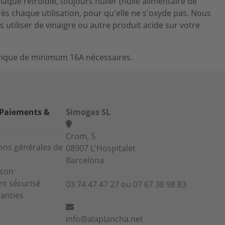
aque refroidie, toujours huiler (huile alimentaire de
rès chaque utilisation, pour qu'elle ne s'oxyde pas. Nous
 utiliser de vinaigre ou autre produit acide sur votre
ctrique de minimum 16A nécessaires.
 Paiements &
Simogas SL
Crom, 5
ons générales de
08907 L'Hospitalet
Barcelona
ison
t sécurisé
03 74 47 47 27 ou 07 67 38 98 83
anties
info@alaplancha.net