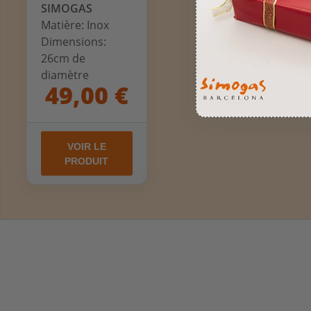
SIMOGAS
Matière: Inox
Dimensions:
26cm de
diamètre
49,00 €
VOIR LE
PRODUIT