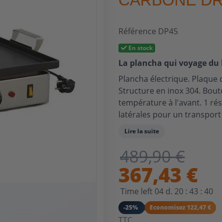
CARBONE DR
Référence
DP45
En stock
La plancha qui voyage du b
Plancha électrique. Plaque
Structure en inox 304. Bou
température à l'avant. 1 ré
latérales pour un transport 
cuisine offert avec l'achat.
Lire la suite
489,90 €
367,43 €
Time left
04
d.
20
:
43
:
39
-25%
Economisez 122,47 €
TTC