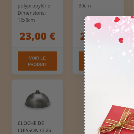
polypropylène
30cm
Dimensions:
12x8cm
23,00 €
23,00 €
VOIR LE
VOIR LE
PRODUIT
PRODUIT
CLOCHE DE
CUISSON CL26