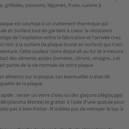
e, grillades, poissons, légumes, fruits, cuisine à
a plaque est soumise à un traitement thermique qui
le en surface tout en gardant à coeur la résistance
ège de l'oxydation entre la fabrication et l'arrivée chez
ct noir à la surface (la plaque brunit en surface) qui n'est
peinture. Cette couleur noire disparaît au fur et à mesure
tact des aliments acides (tomates, citrons, vinaigre...) et
it partie de la vie normale de votre plaque.
les aliments sur la plaque. Les éventuelles traces de
qualité de la plaque.
 rapide : verser un verre d'eau ou des glaçons (déglaçage)
de (plancha éteinte) et gratter à l'aide d'une spatule pour
sitez pas à bien frotter. N'oubliez pas de nettoyer le bac à