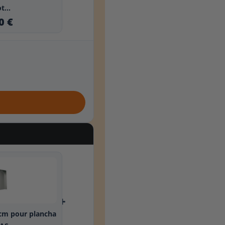
t...
0 €
+
 cm pour plancha