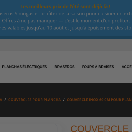
Les meilleurs prix de l’été sont déjà là !
eros Simogas et profitez de la saison pour cuisiner en extéri
Offres à ne pas manquer — c’est le moment d’en profiter.
res valables jusqu’au 10 août et jusqu’à épuisement des sto
PLANCHAS ÉLECTRIQUES
BRASEROS
FOURS À BRAISES
ACCE
A
COUVERCLES POUR PLANCHA
COUVERCLE INOX 60 CM POUR PLAN
COUVERCLE 