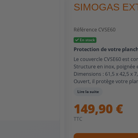
SIMOGAS EX
Référence
CVSE60
En stock
Protection de votre planch
Le couvercle CVSE60 est co
Structure en inox, poignée 
Dimensions : 61,5 x 42,5 x 7
Ouvert, il protège votre pl
Fermé, il protège votre plan
Lire la suite
cuisson.
149,90 €
TTC