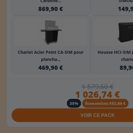
Carbone...
SIMOGA
869,90 €
149,
+
Chariot Acier Peint CA-SIM pour
Housse HCI-SIM 
plancha...
chario
469,90 €
89,9
1 579,60 €
1 026,74 €
35%
Économisez 552,86 €
VOIR CE PACK