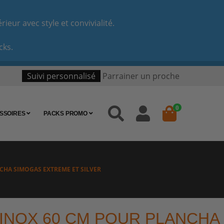
eur avec style et convivialité.
cks.
Suivi personnalisé
Parrainer un proche
0
SSOIRES
PACKS PROMO
CHA SIMOGAS EXTREME ET SILVER
INOX 60 CM POUR PLANCHA