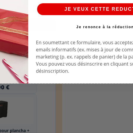
JE VEUX CETTE REDUC
Je renonce à la réductio
En soumettant ce formulaire, vous acceptez
emails informatifs (ex. mises à jour de co
marketing (p. ex. rappels de panier) de la p
+
Vous pouvez vous désinscrire en cliquant su
désinscription.
 cm pour plancha
S...
90 €
pour plancha +