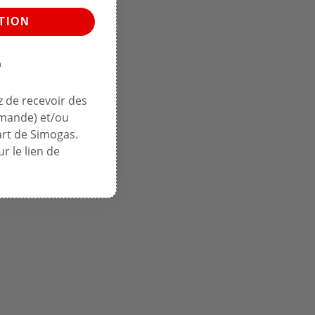
TION
n
 de recevoir des
mmande) et/ou
art de Simogas.
r le lien de