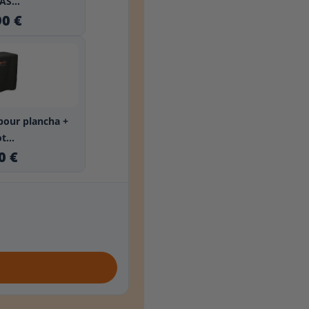
S...
90 €
pour plancha +
t...
0 €