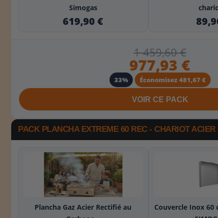
Simogas
chario
619,90 €
89,9
1 459,60 €
977,93 €
33%
Économisez 481,67 €
VOIR CE PACK
PACK PLANCHA EXTREME 60 REC - CHARIOT ACIER
+
Plancha Gaz Acier Rectifié au
Couvercle Inox 60