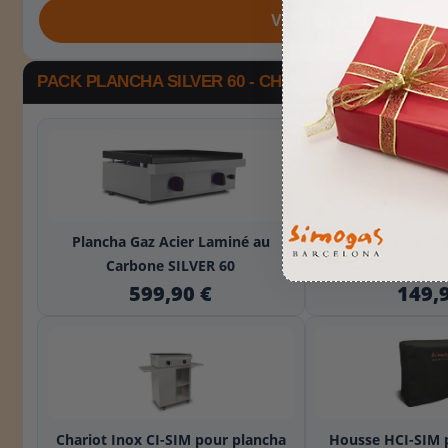
VOIR CE PACK
PACK PLANCHA SILVER 60 - CHARIOT INOX
+
Plancha Gaz Acier Laminé au
Couvercle Inox 60
Carbone SILVER 60
SIMOGA
599,90 €
149,
+
Chariot Inox CI-SIM pour plancha
Housse HCI-SIM 