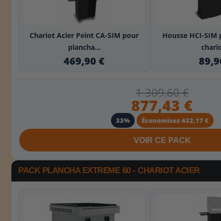
+
Chariot Acier Peint CA-SIM pour
Housse HCI-SIM 
plancha...
chario
469,90 €
89,9
1 309,60 €
877,43 €
33%
Économisez 432,17 €
VOIR CE PACK
PACK PLANCHA EXTREME 60 - CHARIOT ACIER