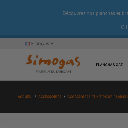
Découvrez nos planchas et bras
Off
Français
PLANCHAS GAZ
ACCUEIL
ACCESSOIRES
ACCESSOIRES ET KIT POUR PLANCH