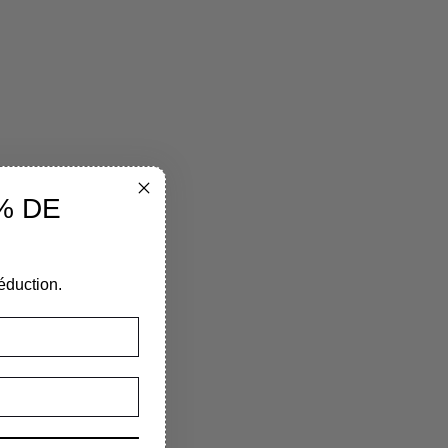
% DE
éduction.