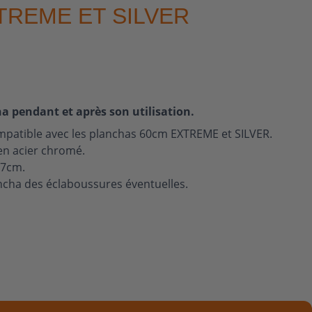
TREME ET SILVER
a pendant et après son utilisation.
mpatible avec les planchas 60cm EXTREME et SILVER.
en acier chromé.
,7cm.
ancha des éclaboussures éventuelles.
cha grâce à sa structure rigide qui recouvre la plaque de