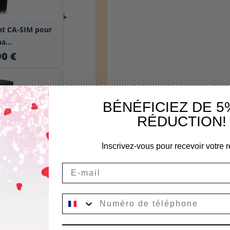
+
int CA-SIM pour
a...
90 €
BÉNÉFICIEZ DE 5
RÉDUCTION!
pour plancha +
t...
Inscrivez-vous pour recevoir votre r
0 €
Email