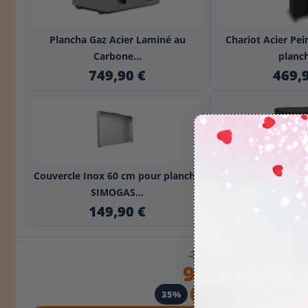
+
Plancha Gaz Acier Laminé au
Chariot Acier Pe
Carbone...
planch
749,90 €
469,
+
Couvercle Inox 60 cm pour plancha
Housse HCI-SIM 
SIMOGAS...
chario
149,90 €
89,9
1 459,60 €
948,74 €
35%
Économisez 510,86 €