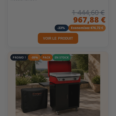
1 444,60 €
967,88 €
-33%
Economisez 476,72 €
VOIR LE PRODUIT
PROMO !
-35%
PACK
EN STOCK