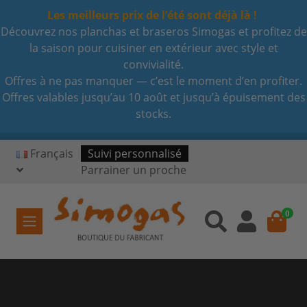
Les meilleurs prix de l’été sont déjà là !
Découvrez nos planchas et braseros Simogas et profitez de
la saison pour cuisiner en extérieur avec style et
convivialité.
Offres à ne pas manquer — c’est le moment d’en profiter.
Offres valables jusqu’au 10 août et jusqu’à épuisement des
stocks.
Français
Suivi personnalisé
Parrainer un proche
0