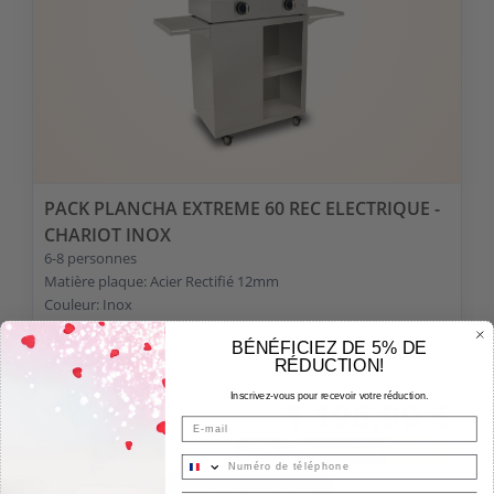
PACK PLANCHA EXTREME 60 REC ELECTRIQUE -
CHARIOT INOX
6-8 personnes
Matière plaque: Acier Rectifié 12mm
Couleur: Inox
Modèle: Extreme
BÉNÉFICIEZ DE 5% DE
RÉDUCTION!
1 844,60 €
Inscrivez-vous pour recevoir votre réduction.
1 198,99 €
Email
-35%
Economisez 645,61 €