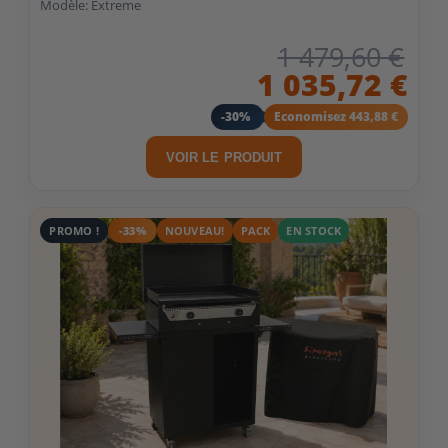
Modèle: Extreme
1 479,60 €
1 035,72 €
-30%
Economisez 443,88 €
VOIR LE PRODUIT
PROMO !
-33%
NOUVEAU!
PACK
EN STOCK