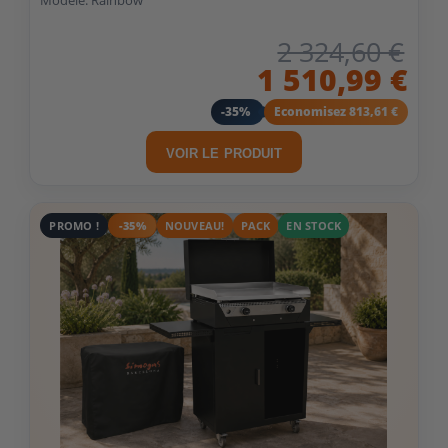
Modèle: Rainbow
2 324,60 €
1 510,99 €
-35%
Economisez 813,61 €
VOIR LE PRODUIT
PROMO !
-35%
NOUVEAU!
PACK
EN STOCK