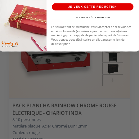
VOIR LE PRODUIT
JE VEUX CETTE REDUCTION
Je renonce à la réduction
PROMO !
-35%
PACK
EN STOCK
En soumettant ce formulaire, vous acceptez de recevoir des
emails informatifs (ex. mises à jour de commande) et/ou
marketing (p. ex. rappels de panier) de la part de Simogas.
Vous pouvez vous désinscrire en cliquant sur le lien de
désinscription.
PACK PLANCHA RAINBOW CHROME ROUGE
ÉLECTRIQUE - CHARIOT INOX
8-10 personnes
Matière plaque: Acier Chromé Dur 12mm
Couleur: rouge