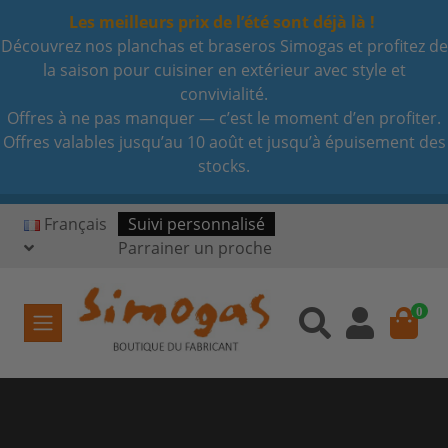
Les meilleurs prix de l’été sont déjà là !
Découvrez nos planchas et braseros Simogas et profitez de
la saison pour cuisiner en extérieur avec style et
convivialité.
Offres à ne pas manquer — c’est le moment d’en profiter.
Offres valables jusqu’au 10 août et jusqu’à épuisement des
stocks.
Français
Suivi personnalisé
Parrainer un proche
0