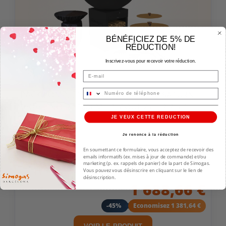
BÉNÉFICIEZ DE 5% DE
RÉDUCTION!
Inscrivez-vous pour recevoir votre réduction.
Email
PACK COMPLET BRASERO PLANCHA SATURN
HIGH L NOIR - 100CM - PLAQUE ACIER RECTIFIÉ
Diamètre 100cm (20-30 pers.) personnes
JE VEUX CETTE REDUCTION
Matière plaque: Acier Rectifié 10mm
Je renonce à la réduction
Matière: Acier Peint
Modèle: Saturn
En soumettant ce formulaire, vous acceptez de recevoir des
emails informatifs (ex. mises à jour de commande) et/ou
marketing (p. ex. rappels de panier) de la part de Simogas.
3 070,30 €
Vous pouvez vous désinscrire en cliquant sur le lien de
désinscription.
1 688,66 €
-45%
Economisez 1 381,64 €