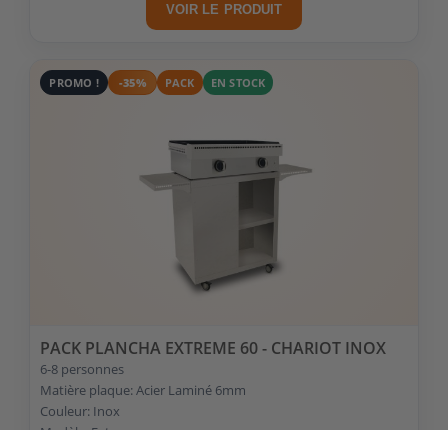
VOIR LE PRODUIT
PROMO !
-35%
PACK
EN STOCK
PACK PLANCHA EXTREME 60 - CHARIOT INOX
6-8 personnes
Matière plaque: Acier Laminé 6mm
Couleur: Inox
Modèle: Extreme