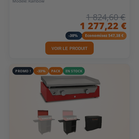
Modèle: Rainbow
1 824,60 €
1 277,22 €
-30%
Economisez 547,38 €
VOIR LE PRODUIT
PROMO !
-33%
PACK
EN STOCK