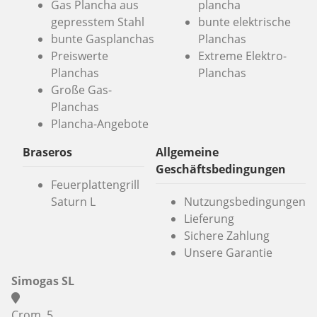
Gas Plancha aus
plancha
gepresstem Stahl
bunte elektrische
bunte Gasplanchas
Planchas
Preiswerte
Extreme Elektro-
Planchas
Planchas
Große Gas-
Planchas
Plancha-Angebote
Braseros
Allgemeine
Geschäftsbedingungen
Feuerplattengrill
Saturn L
Nutzungsbedingungen
Lieferung
Sichere Zahlung
Unsere Garantie
Simogas SL
Crom, 5