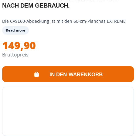
NACH DEM GEBRAUCH.
Die CVSE60-Abdeckung ist mit den 60-cm-Planchas EXTREME
und SILVER kompatibel.
Read more
Gestell aus rostfreiem Stahl, Griff aus verchromtem Stahl.
Abmessungen: 61,5 x 42,5 x 7,7 cm.
149,90
Im geöffneten Zustand schützt sie Ihre Plancha vor möglichen
Spritzern.
Bruttopreis
Im geschlossenen Zustand schützt sie Ihre Plancha dank ihrer
starren Struktur, die das Kochfeld abdeckt.
IN DEN WARENKORB