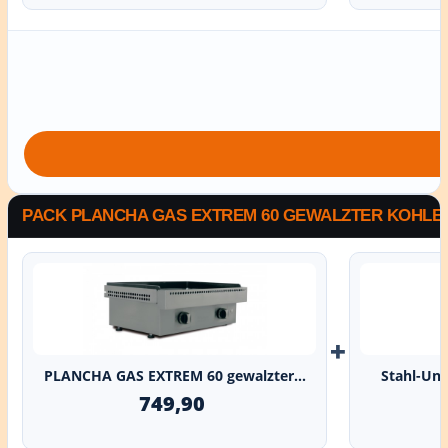
PACK PLANCHA GAS EXTREM 60 GEWALZTER KOHLE
+
PLANCHA GAS EXTREM 60 gewalzter...
Stahl-Un
749,90