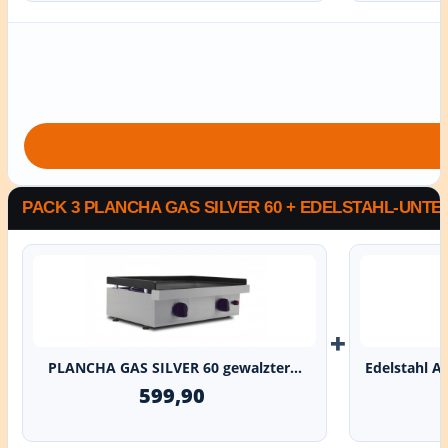
PACK 3 PLANCHA GAS SILVER 60 + EDELSTAHL-UNT
+
PLANCHA GAS SILVER 60 gewalzter...
Edelstahl A
599,90