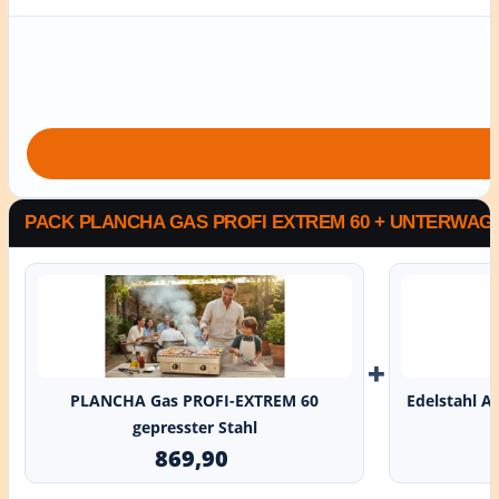
PACK PLANCHA GAS PROFI EXTREM 60 + UNTERWAG
+
PLANCHA Gas PROFI-EXTREM 60
Edelstahl A
gepresster Stahl
869,90