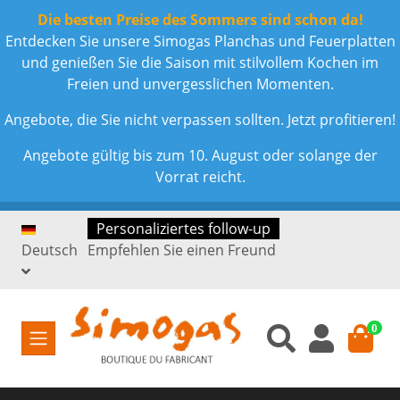
Die besten Preise des Sommers sind schon da!
Entdecken Sie unsere Simogas Planchas und Feuerplatten
und genießen Sie die Saison mit stilvollem Kochen im
Freien und unvergesslichen Momenten.
Angebote, die Sie nicht verpassen sollten. Jetzt profitieren!
Angebote gültig bis zum 10. August oder solange der
Vorrat reicht.
Personaliziertes follow-up
Deutsch
Empfehlen Sie einen Freund
0