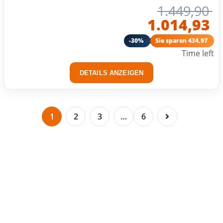
1.449,90
1.014,93
-30%
Sie sparen 434,97
Time left
DETAILS ANZEIGEN
1
2
3
…
6