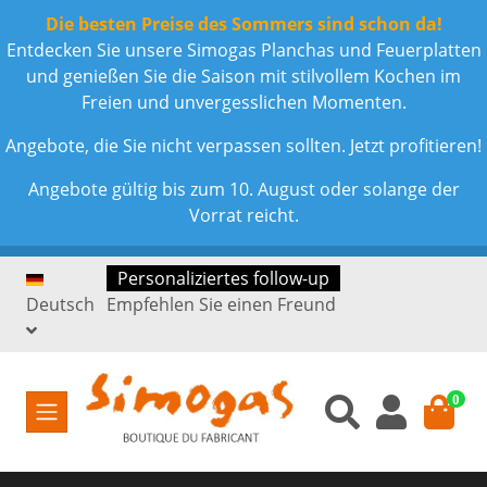
Die besten Preise des Sommers sind schon da!
Entdecken Sie unsere Simogas Planchas und Feuerplatten
und genießen Sie die Saison mit stilvollem Kochen im
Freien und unvergesslichen Momenten.
Angebote, die Sie nicht verpassen sollten. Jetzt profitieren!
Angebote gültig bis zum 10. August oder solange der
Vorrat reicht.
Personaliziertes follow-up
Deutsch
Empfehlen Sie einen Freund
0