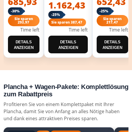
685,93
652,43
1.162,43
-30%
-25%
-25%
Sie sparen
Sie sparen
293,97
Sie sparen 387,47
217,47
Time left
Time left
Time left
DETAILS
DETAILS
DETAILS
ANZEIGEN
ANZEIGEN
ANZEIGEN
Plancha + Wagen-Pakete: Komplettlösung
zum Rabattpreis
Profitieren Sie von einem Komplettpaket mit Ihrer
Plancha, damit Sie von Anfang an alles Nötige haben
und dank eines attraktiven Preises sparen.