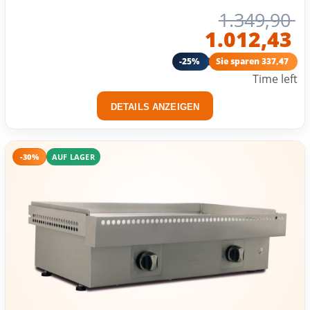
1.349,90
1.012,43
-25%
Sie sparen 337,47
Time left
DETAILS ANZEIGEN
-30%
AUF LAGER