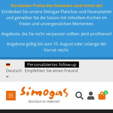
Die besten Preise des Sommers sind schon da!
Entdecken Sie unsere Simogas Planchas und Feuerplatten
und genießen Sie die Saison mit stilvollem Kochen im
Freien und unvergesslichen Momenten.
Angebote, die Sie nicht verpassen sollten. Jetzt profitieren!
Angebote gültig bis zum 10. August oder solange der
Vorrat reicht.
Personaliziertes follow-up
Deutsch
Empfehlen Sie einen Freund
0