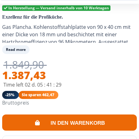
In Herstellung — Versand innerhalb von 10 Werktagen
Exzellenz für die Profiküche.
Gas Plancha. Kohlenstoffstahlplatte von 90 x 40 cm mit
einer Dicke von 18 mm und beschichtet mit einer
Hartchromeffizienz von 96 Mikrometern. Ausgestattet
mit Thermostatventilen, die die Temperatur regeln.
Read more
Gestell aus Edelstahl 304. Entlüftung, um die Flamme vor
1.849,90
Wind zu schützen. 6 Feuerlinien, die über die gesamte
1.387,43
Platte verteilt sind, sorgen für ein homogenes Garen.
Geeignet für Butan- oder Propangas und kompatibel mit
Time left
02
d.
05
:
41
:
28
Stadtgas. Empfohlen für 10-12 Personen.
Umweltbewusster Konsum.
-25%
Sie sparen 462,47
Bruttopreis
IN DEN WARENKORB