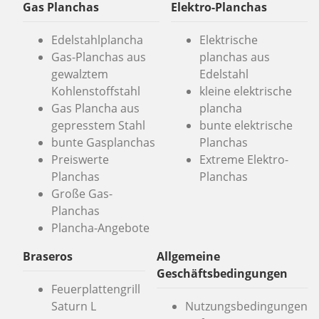
Gas Planchas
Elektro-Planchas
Edelstahlplancha
Elektrische
Gas-Planchas aus
planchas aus
gewalztem
Edelstahl
Kohlenstoffstahl
kleine elektrische
Gas Plancha aus
plancha
gepresstem Stahl
bunte elektrische
bunte Gasplanchas
Planchas
Preiswerte
Extreme Elektro-
Planchas
Planchas
Große Gas-
Planchas
Plancha-Angebote
Braseros
Allgemeine
Geschäftsbedingungen
Feuerplattengrill
Saturn L
Nutzungsbedingungen