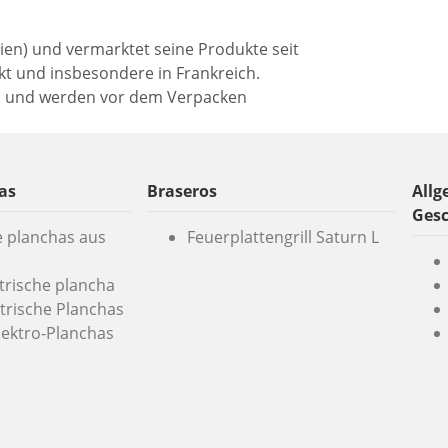
nien) und vermarktet seine Produkte seit
t und insbesondere in Frankreich.
n und werden vor dem Verpacken
as
Braseros
Allg
Ges
e planchas aus
Feuerplattengrill Saturn L
ktrische plancha
trische Planchas
lektro-Planchas