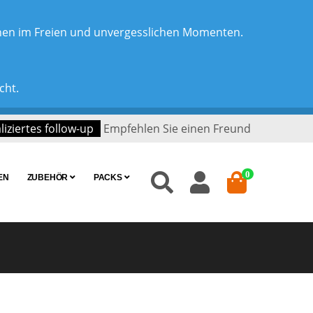
chen im Freien und unvergesslichen Momenten.
cht.
iziertes follow-up
Empfehlen Sie einen Freund
0
EN
ZUBEHÖR
PACKS