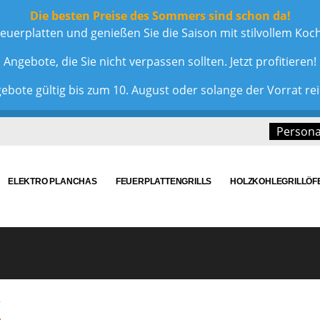
Die besten Preise des Sommers sind schon da!
euerplatten und genießen Sie die Saison mit stilvollem Ko
Angebote, die Sie nicht verpassen sollten. Jetzt profitieren!
ebote gültig bis zum 10. August oder solange der Vorrat rei
Personal
ELEKTRO PLANCHAS
FEUERPLATTENGRILLS
HOLZKOHLEGRILLÖF
E