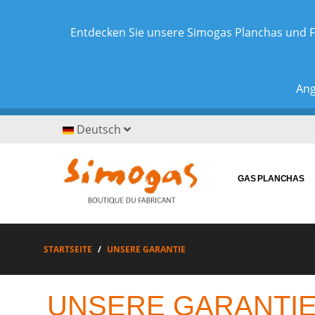
Entdecken Sie unsere Simogas Planchas und F
Ang
Deutsch
GAS PLANCHAS
STARTSEITE
UNSERE GARANTIE
UNSERE GARANTI