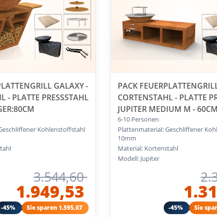
LATTENGRILL GALAXY -
PACK FEUERPLATTENGRIL
 - PLATTE PRESSSTAHL
CORTENSTAHL - PLATTE P
SER:80CM
JUPITER MEDIUM M - 60C
6-10 Personen
Geschliffener Kohlenstoffstahl
Plattenmaterial: Geschliffener Koh
10mm
tahl
Material: Kortenstahl
Modell: Jupiter
3.544,60
2.
1.949,53
1.3
-45%
Sie sparen 1.595,07
-45%
Sie spa