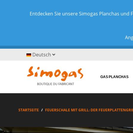
Entdecken Sie unsere Simogas Planchas und F
Ang
Deutsch
GAS PLANCHAS
STARTSEITE
FEUERSCHALE MIT GRILL: DER FEUERPLATTENGRIL