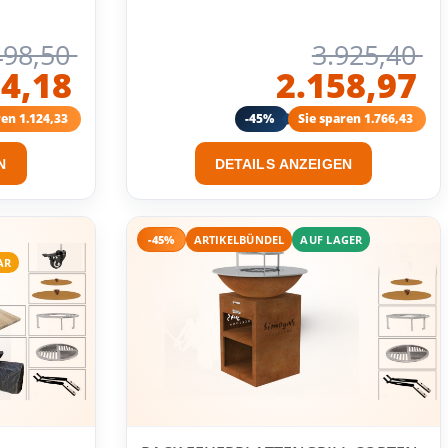
498,50
3.925,40
74,18
2.158,97
ren 1.124,33
-45%
Sie sparen 1.766,43
N
DETAILS ANZEIGEN
-45%
ARTIKELBÜNDEL
AUF LAGER
AR