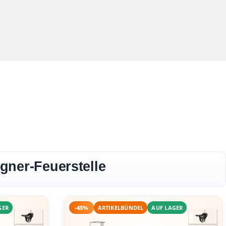
gner-Feuerstelle
GER
-45%
ARTIKELBÜNDEL
AUF LAGER