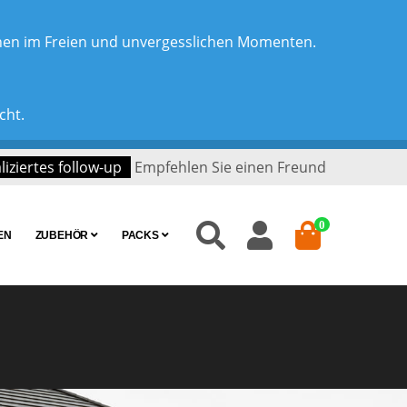
chen im Freien und unvergesslichen Momenten.
cht.
iziertes follow-up
Empfehlen Sie einen Freund
0
EN
ZUBEHÖR
PACKS