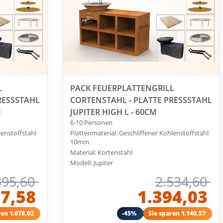
L
PACK FEUERPLATTENGRILL
RESSSTAHL
CORTENSTAHL - PLATTE PRESSSTAHL
M
JUPITER HIGH L - 60CM
6-10 Personen
lenstoffstahl
Plattenmaterial: Geschliffener Kohlenstoffstahl
10mm
Material: Kortenstahl
Modell: Jupiter
395,60
2.534,60
17,58
1.394,03
ren 1.078,02
-45%
Sie sparen 1.140,57