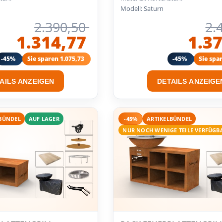
Modell: Saturn
2.390,50
2.
1.314,77
1.3
-45%
Sie sparen 1.075,73
-45%
Sie spa
AILS ANZEIGEN
DETAILS ANZEIGE
BÜNDEL
AUF LAGER
-45%
ARTIKELBÜNDEL
NUR NOCH WENIGE TEILE VERFÜGB