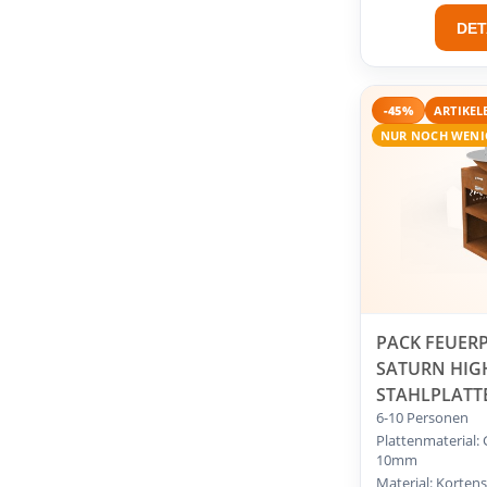
DET
-45%
ARTIKEL
NUR NOCH WENIG
PACK FEUER
SATURN HIGH
STAHLPLATT
6-10 Personen
Plattenmaterial: 
10mm
Material: Kortens