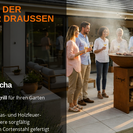
: DER
 DRAUSSEN
ncha
rill
für Ihren Garten
has- und Holzfeuer-
ere sorgfältig
Cortenstahl gefertigt