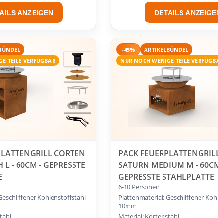
AILS ANZEIGEN
DETAILS ANZEIGE
BÜNDEL
-45%
ARTIKELBÜNDEL
E TEILE VERFÜGBAR
NUR NOCH WENIGE TEILE VERFÜGB
PLATTENGRILL CORTEN
PACK FEUERPLATTENGRIL
 L - 60CM - GEPRESSTE
SATURN MEDIUM M - 60CM
E
GEPRESSTE STAHLPLATTE
6-10 Personen
Geschliffener Kohlenstoffstahl
Plattenmaterial: Geschliffener Koh
10mm
tahl
Material: Kortenstahl