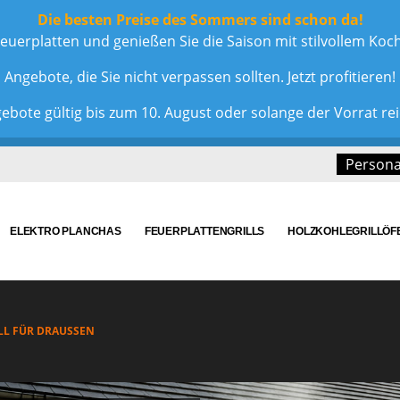
Die besten Preise des Sommers sind schon da!
euerplatten und genießen Sie die Saison mit stilvollem Ko
Angebote, die Sie nicht verpassen sollten. Jetzt profitieren!
ebote gültig bis zum 10. August oder solange der Vorrat rei
Personal
ELEKTRO PLANCHAS
FEUERPLATTENGRILLS
HOLZKOHLEGRILLÖF
L FÜR DRAUSSEN