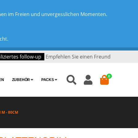
chen im Freien und unvergesslichen Momenten.
cht.
iziertes follow-up
Empfehlen Sie einen Freund
0
EN
ZUBEHÖR
PACKS
 M - 80CM