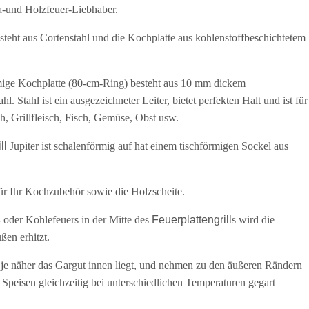
ha-und Holzfeuer-Liebhaber.
steht aus Cortenstahl und die Kochplatte aus kohlenstoffbeschichtetem
mige Kochplatte (80-cm-Ring) besteht aus 10 mm dickem
l. Stahl ist ein ausgezeichneter Leiter, bietet perfekten Halt und ist für
ch, Grillfleisch, Fisch, Gemüse, Obst usw.
ll
Jupiter ist schalenförmig auf hat einem tischförmigen Sockel aus
für Ihr Kochzubehör sowie die Holzscheite.
oder Kohlefeuers in der Mitte des
Feuerplattengrill
s wird die
ßen erhitzt.
 je näher das Gargut innen liegt, und nehmen zu den äußeren Rändern
 Speisen gleichzeitig bei unterschiedlichen Temperaturen gegart