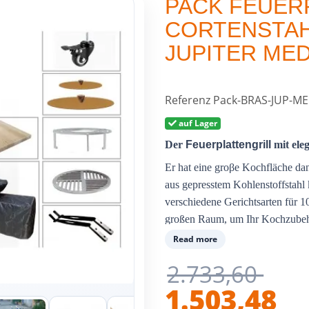
PACK FEUER
CORTENSTAH
JUPITER MED
Referenz
Pack-BRAS-JUP-M
auf Lager
Der
Feuerplattengrill
mit ele
Er hat eine groβe Kochfläche da
aus gepresstem Kohlenstoffstahl 
verschiedene Gerichtsarten für 10
großen Raum, um Ihr Kochzubehö
Feuer einen gastfreundlichen un
Read more
2.733,60
1.503,48