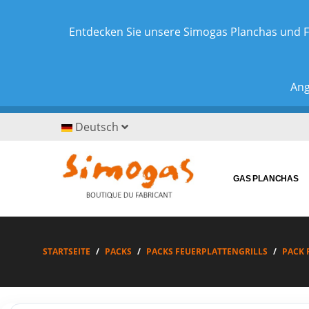
Entdecken Sie unsere Simogas Planchas und F
Ang
Deutsch
GAS PLANCHAS
STARTSEITE
PACKS
PACKS FEUERPLATTENGRILLS
PACK 