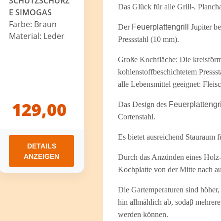
SCHUTZSCHÜRZ
Das Glück für alle Grill-, Planc
E SIMOGAS
Farbe: Braun
Der
Feuerplattengrill
Jupiter be
Material: Leder
Pressstahl (10 mm).
Große Kochfläche: Die kreisför
kohlenstoffbeschichtetem Pressstah
alle Lebensmittel geeignet: Fleis
129,00
Das Design des
Feuerplattengri
Cortenstahl.
Es bietet ausreichend Stauraum 
DETAILS
ANZEIGEN
Durch das Anzünden eines Holz- 
Kochplatte von der Mitte nach au
Die Gartemperaturen sind höher,
hin allmählich ab, sodaβ mehrere
werden können.