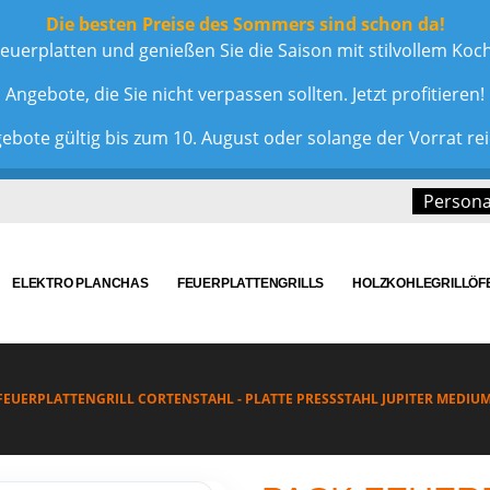
Die besten Preise des Sommers sind schon da!
euerplatten und genießen Sie die Saison mit stilvollem Ko
Angebote, die Sie nicht verpassen sollten. Jetzt profitieren!
ebote gültig bis zum 10. August oder solange der Vorrat rei
Personal
ELEKTRO PLANCHAS
FEUERPLATTENGRILLS
HOLZKOHLEGRILLÖF
FEUERPLATTENGRILL CORTENSTAHL - PLATTE PRESSSTAHL JUPITER MEDIUM