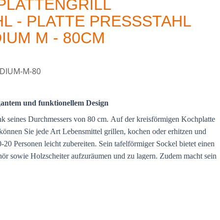
PLATTENGRILL
L - PLATTE PRESSSTAHL
IUM M - 80CM
EDIUM-M-80
gantem und funktionellem Design
nk seines Durchmessers von 80 cm. Auf der kreisförmigen Kochplatte
können Sie jede Art Lebensmittel grillen, kochen oder erhitzen und
-20 Personen leicht zubereiten. Sein tafelförmiger Sockel bietet einen
r sowie Holzscheiter aufzuräumen und zu lagern. Zudem macht sein
d gemütlichen Lebensraum aus Ihrem Garten.