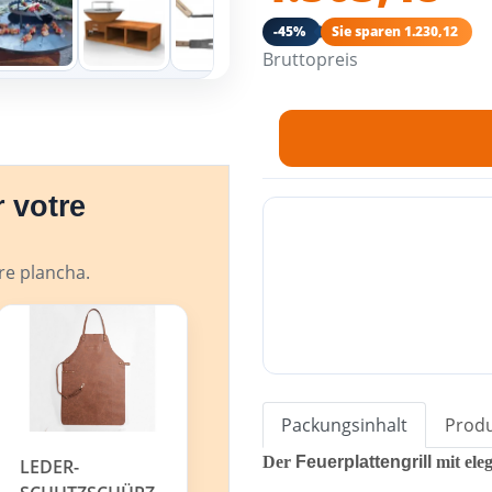
-45%
Sie sparen 1.230,12
Bruttopreis
 votre
tre plancha.
Packungsinhalt
Produ
Der
Feuerplattengrill
mit ele
LEDER-