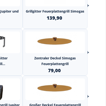
+
+
 Jupiter und
Grillgitter Feuerplattengrill Simogas
139,90
+
+
itter
Zentraler Deckel Simogas
l...
Feuerplattengrill
79,00
+
+
grill Jupiter
Großer Deckel Feuerplattengrill