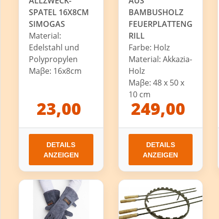
ALLZWECK-
AUS
SPATEL 16X8CM
BAMBUSHOLZ
SIMOGAS
FEUERPLATTENG
Material:
RILL
Edelstahl und
Farbe: Holz
Polypropylen
Material: Akkazia-
Maβe: 16x8cm
Holz
Maβe: 48 x 50 x
10 cm
23,00
249,00
DETAILS
DETAILS
ANZEIGEN
ANZEIGEN