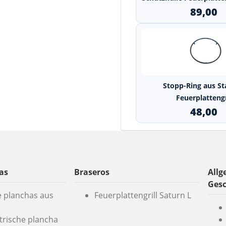
89,00
Stopp-Ring aus Sta
Feuerplattengr
48,00
as
Braseros
Allg
Ges
e planchas aus
Feuerplattengrill Saturn L
ktrische plancha