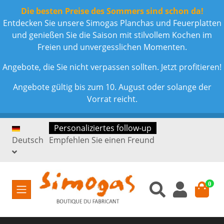
Die besten Preise des Sommers sind schon da!
Entdecken Sie unsere Simogas Planchas und Feuerplatten
und genießen Sie die Saison mit stilvollem Kochen im
Freien und unvergesslichen Momenten.
Angebote, die Sie nicht verpassen sollten. Jetzt profitieren!
Angebote gültig bis zum 10. August oder solange der
Vorrat reicht.
Personaliziertes follow-up
Deutsch
Empfehlen Sie einen Freund
0