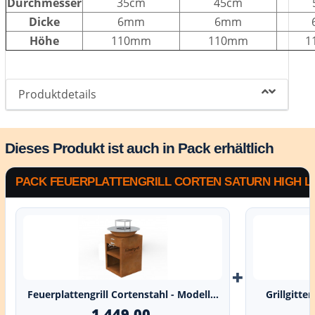
Durchmesser
35cm
45cm
Dicke
6mm
6mm
Höhe
110mm
110mm
1
Produktdetails
Dieses Produkt ist auch in Pack erhältlich
PACK FEUERPLATTENGRILL CORTEN SATURN HIGH L 
+
Feuerplattengrill Cortenstahl - Modell...
Grillgitte
1.449,00