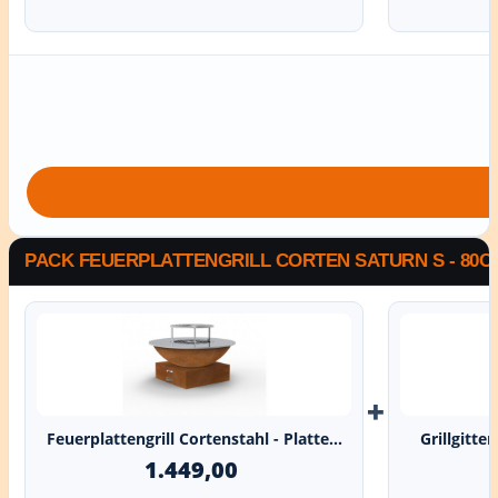
PACK FEUERPLATTENGRILL CORTEN SATURN S - 80C
+
Feuerplattengrill Cortenstahl - Platte...
Grillgitte
1.449,00