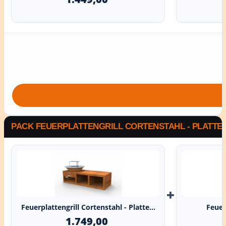
PACK FEUERPLATTENGRILL CORTENSTAHL - PLATTE 
+
Feuerplattengrill Cortenstahl - Platte...
Feuerp
1.749,00