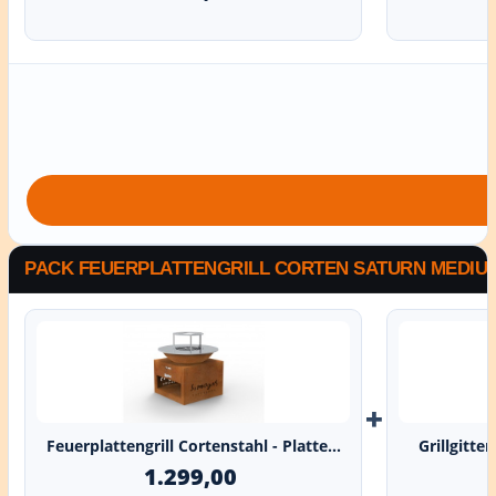
PACK FEUERPLATTENGRILL CORTEN SATURN MEDIUM 
+
Feuerplattengrill Cortenstahl - Platte...
Grillgitte
1.299,00