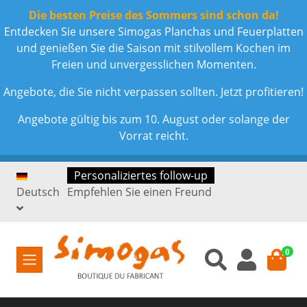
Die besten Preise des Sommers sind schon da!
Entdecken Sie unsere Simogas Planchas und Feuerplatten
und genießen Sie die Saison mit stilvollem Kochen im
Freien und unvergesslichen Momenten.
Angebote, die Sie nicht verpassen sollten. Jetzt profitieren!
Angebote gültig bis zum 10. August oder solange der
Vorrat reicht.
Personaliziertes follow-up
Deutsch
Empfehlen Sie einen Freund
0