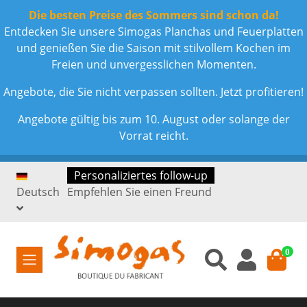
Die besten Preise des Sommers sind schon da!
Entdecken Sie unsere Simogas Planchas und Feuerplatten
und genießen Sie die Saison mit stilvollem Kochen im
Freien und unvergesslichen Momenten.
Angebote, die Sie nicht verpassen sollten. Jetzt profitieren!
Angebote gültig bis zum 10. August oder solange der
Vorrat reicht.
Personaliziertes follow-up
Deutsch
Empfehlen Sie einen Freund
0