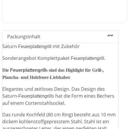
✓ Hergestellt aus den hochwertigsten Materialien.
✓ Ideal für den privaten oder professionellen Gebrauch
(Familienessen, Empfänge, Veranstaltungen).
✓ Kochfeld aus gepresstem Stahl mit einer Dicke von 10
mm.
Packungsinhalt
✓ Luftzug.
✓ Aschesammelschublade im Lieferumfang enthalten.
Saturn
mit Zubehör
Feuerplattengrill
✓ Staufach für Holz.
Sonderangebot Komplettpaket
.
✓
Besonderes Geschenk: großen Deckel zum Schutz und
Feuerplattengrill
zum Ersticken des Feuers.
Die
Feuerplattengrill
s sind das Highlight für Grill-,
Der Simogas
Feuerplattengrill
kann auch im Freien als
Plancha- und Holzfeuer-Liebhaber
Wärmequelle verwendet werden und schafft eine
Elegantes und zeitloses Design. Das Design des
Atmosphäre "rund um das Feuer", behaglich und dekorativ.
Saturn-
s hat die Form eines Bechers
Feuerplattengrill
auf einem Cortenstahlsockel.
Das runde Kochfeld (80 cm Ring) besteht aus 10 mm
dickem kohlenstoffgepresstem Stahl. Stahl ist ein
ausgezeichneter Leiter, der einen perfekten Halt