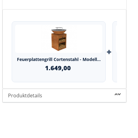
+
Feuerplattengrill Cortenstahl - Modell...
Grillgit
1.649,00
Produktdetails