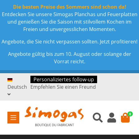
Die besten Preise des Sommers sind schon da!
Entdecken Sie unsere Simogas Planchas und Feuerplatten
und genießen Sie die Saison mit stilvollem Kochen im
Freien und unvergesslichen Momenten.
Angebote, die Sie nicht verpassen sollten. Jetzt profitieren!
Angebote gültig bis zum 10. August oder solange der
Vorrat reicht.
Personaliziertes follow-up
Deutsch
Empfehlen Sie einen Freund
0