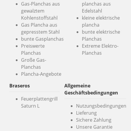
Gas-Planchas aus
planchas aus
gewalztem
Edelstahl
Kohlenstoffstahl
kleine elektrische
Gas Plancha aus
plancha
gepresstem Stahl
bunte elektrische
bunte Gasplanchas
Planchas
Preiswerte
Extreme Elektro-
Planchas
Planchas
Große Gas-
Planchas
Plancha-Angebote
Braseros
Allgemeine
Geschäftsbedingungen
Feuerplattengrill
Saturn L
Nutzungsbedingungen
Lieferung
Sichere Zahlung
Unsere Garantie