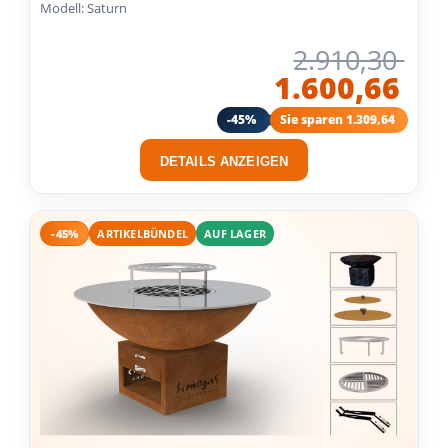
Modell: Saturn
2.910,30
1.600,66
-45%
Sie sparen 1.309,64
DETAILS ANZEIGEN
-45%
ARTIKELBÜNDEL
AUF LAGER