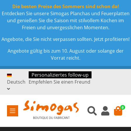
Die besten Preise des Sommers sind schon da!
Entdecken Sie unsere Simogas Planchas und Feuerplatten
und genießen Sie die Saison mit stilvollem Kochen im
Freien und unvergesslichen Momenten.
Angebote, die Sie nicht verpassen sollten. Jetzt profitieren!
Angebote gültig bis zum 10. August oder solange der
Vorrat reicht.
Personaliziertes follow-up
Deutsch
Empfehlen Sie einen Freund
0