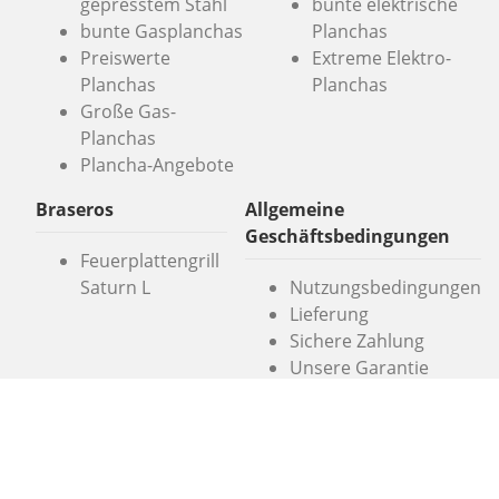
gepresstem Stahl
bunte elektrische
bunte Gasplanchas
Planchas
Preiswerte
Extreme Elektro-
Planchas
Planchas
Große Gas-
Planchas
Plancha-Angebote
Braseros
Allgemeine
Geschäftsbedingungen
Feuerplattengrill
Saturn L
Nutzungsbedingungen
Lieferung
Sichere Zahlung
Unsere Garantie
Simogas SL
Crom, 5
08907 L'Hospitalet