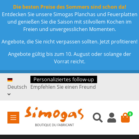
Die besten Preise des Sommers sind schon da!
Entdecken Sie unsere Simogas Planchas und Feuerplatten
und genießen Sie die Saison mit stilvollem Kochen im
Freien und unvergesslichen Momenten.
Angebote, die Sie nicht verpassen sollten. Jetzt profitieren!
Angebote gültig bis zum 10. August oder solange der
Vorrat reicht.
Personaliziertes follow-up
Deutsch
Empfehlen Sie einen Freund
0