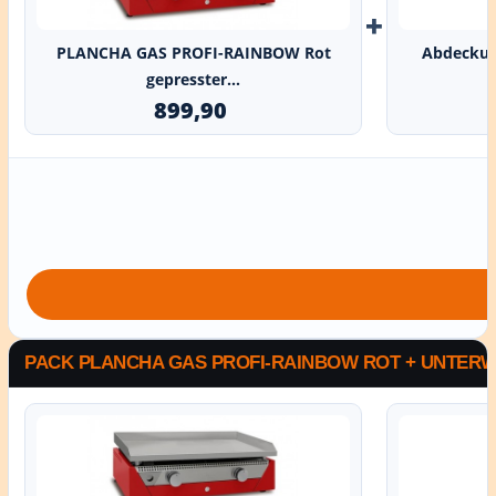
+
PLANCHA GAS PROFI-RAINBOW Rot
Abdeckun
gepresster...
899,90
PACK PLANCHA GAS PROFI-RAINBOW ROT + UNTER