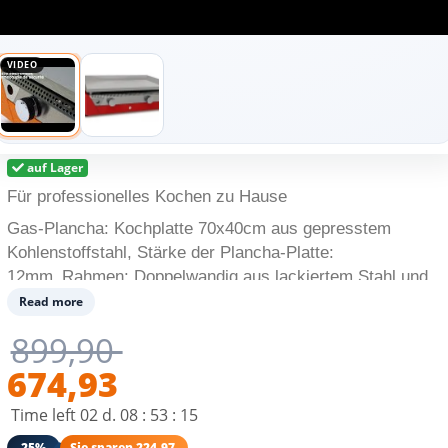
VIDEO
auf Lager
Für professionelles Kochen zu Hause
Gas-Plancha: Kochplatte 70x40cm aus gepresstem
Kohlenstoffstahl, Stärke der Plancha-Platte:
12mm.
Rahmen: Doppelwandig aus lackiertem Stahl und
Edelstahl 304.
Zwei Edelstahlbrenner H-förmig für einen
Read more
effizienten Energieverbrauch und eine gleichmäßig
899,90
beheizte Fläche.
Kann mit LP-, Butan- oder Propan-Gas
674,93
betrieben werden.
Empfohlen für 8-10 Personen.
Time left
02
d.
08
:
53
:
14
-25%
Sie sparen 224,97