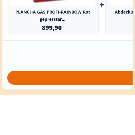
+
PLANCHA GAS PROFI-RAINBOW Rot
Abdeckun
gepresster...
899,90