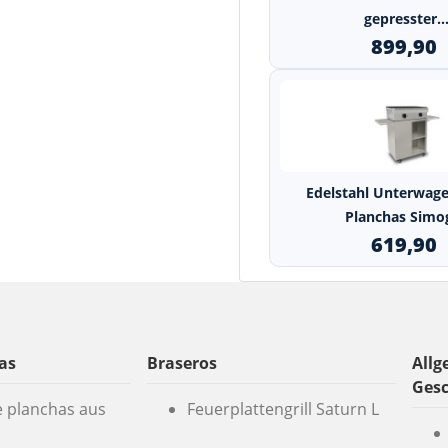
gepresster..
899,90
Edelstahl Unterwage
Planchas Simo
619,90
as
Braseros
Allg
Ges
e planchas aus
Feuerplattengrill Saturn L