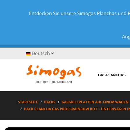
Entdecken Sie unsere Simogas Planchas und F
Ang
Deutsch
GAS PLANCHAS
STARTSEITE
PACKS
GASGRILLPLATTEN AUF EINEM WAGEN
PACK PLANCHA GAS PROFI-RAINBOW ROT + UNTERWAGEN I