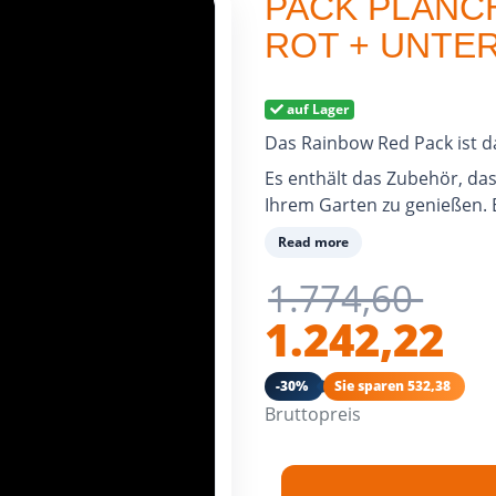
PACK PLANC
ROT + UNTE
auf Lager
Das Rainbow Red Pack ist d
Es enthält das Zubehör, da
Ihrem Garten zu genießen. 
Read more
1.774,60
1.242,22
-30%
Sie sparen 532,38
Bruttopreis