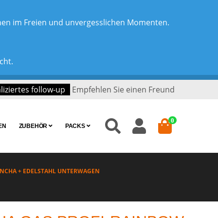
chen im Freien und unvergesslichen Momenten.
cht.
iziertes follow-up
Empfehlen Sie einen Freund
0
EN
ZUBEHÖR
PACKS
ANCHA + EDELSTAHL UNTERWAGEN