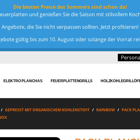
Die besten Preise des Sommers sind schon da!
euerplatten und genießen Sie die Saison mit stilvollem Ko
Angebote, die Sie nicht verpassen sollten. Jetzt profitieren!
ebote gültig bis zum 10. August oder solange der Vorrat rei
Personal
ELEKTRO PLANCHAS
FEUERPLATTENGRILLS
HOLZKOHLEGRILLÖF
GEPRESST MIT ORGANISCHEM KOHLENSTOFF
RAINBOW
PACK PL
NOX