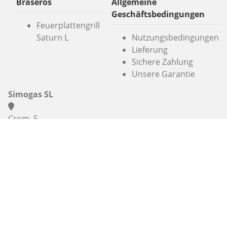
Braseros
Allgemeine
Geschäftsbedingungen
Feuerplattengrill
Saturn L
Nutzungsbedingungen
Lieferung
Sichere Zahlung
Unsere Garantie
Simogas SL
Crom, 5
08907 L'Hospitalet
Barcelona
+49 (0) 1575 5507231
info@alaplancha.net