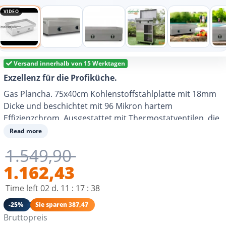
VIDEO
Versand innerhalb von 15 Werktagen
Exzellenz für die Profiküche.
Gas Plancha. 75x40cm Kohlenstoffstahlplatte mit 18mm
Dicke und beschichtet mit 96 Mikron hartem
Effizienzchrom. Ausgestattet mit Thermostatventilen, die
die Temperatur regeln. Gestell aus Edelstahl 304.
Read more
Entlüftung, um die Flamme vor Wind zu schützen. 4
1.549,90
Feuerlinien, die über die gesamte Platte verteilt sind,
sorgen für ein homogenes Garen. Geeignet für Butan-
1.162,43
oder Propangas und kompatibel mit Stadtgas.
Time left
02
d.
11
:
17
:
37
Empfohlen für 8-10 Personen. Umweltbewusster
Konsum.
-25%
Sie sparen 387,47
Bruttopreis