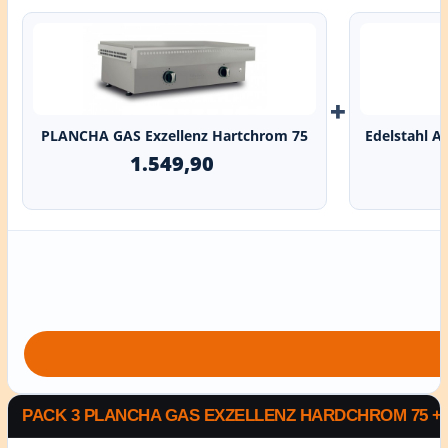
+
PLANCHA GAS Exzellenz Hartchrom 75
Edelstahl A
1.549,90
PACK 3 PLANCHA GAS EXZELLENZ HARDCHROM 75 +