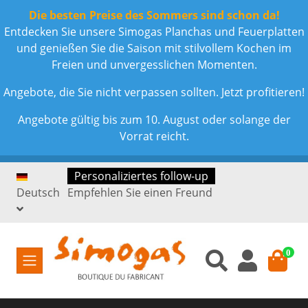
Die besten Preise des Sommers sind schon da!
Entdecken Sie unsere Simogas Planchas und Feuerplatten
und genießen Sie die Saison mit stilvollem Kochen im
Freien und unvergesslichen Momenten.
Angebote, die Sie nicht verpassen sollten. Jetzt profitieren!
Angebote gültig bis zum 10. August oder solange der
Vorrat reicht.
Personaliziertes follow-up
Deutsch
Empfehlen Sie einen Freund
0