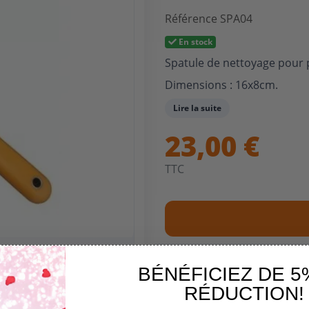
Référence
SPA04
En stock
Spatule de nettoyage pour p
Dimensions : 16x8cm.
Lire la suite
23,00 €
TTC
BÉNÉFICIEZ DE 5
RÉDUCTION!