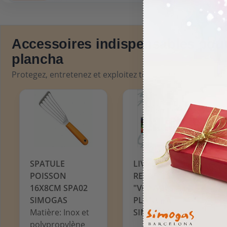
Accessoires indispensables pour
plancha
Protegez, entretenez et exploitez tout le potentiel de vo
SPATULE
LIVRE DE
POISSON
RECETTES
16X8CM SPA02
"VOYAGES À LA
SIMOGAS
PLANCHA"
Matière: Inox et
SIMOGAS
polypropylène