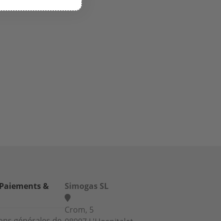
 Paiements &
Simogas SL
Crom, 5
ons générales de