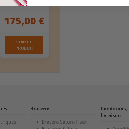
175,00 €
VOIR LE
PRODUIT
ques
Braseros
Conditions,
livraison
ctriques
Brasero Saturn Haut
Braseros Saturn
Conditi