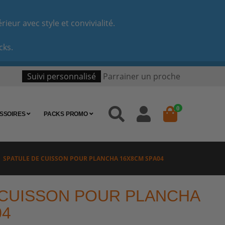
eur avec style et convivialité.
cks.
Suivi personnalisé
Parrainer un proche
0
SSOIRES
PACKS PROMO
SPATULE DE CUISSON POUR PLANCHA 16X8CM SPA04
 CUISSON POUR PLANCHA
04