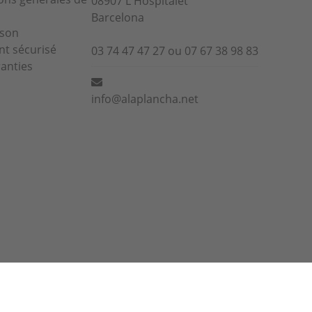
08907 L'Hospitalet
Barcelona
ison
t sécurisé
03 74 47 47 27 ou 07 67 38 98 83
anties
info@alaplancha.net
us acceptez notre utilisation de cookies conformément à