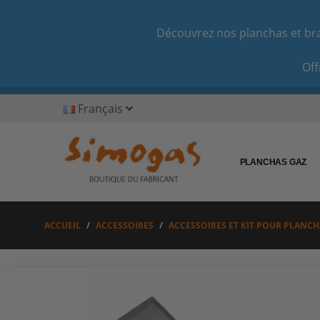
Découvrez nos planchas et bras
Off
Français
PLANCHAS GAZ
ACCUEIL
ACCESSOIRES
ACCESSOIRES ET KIT POUR PLANCH