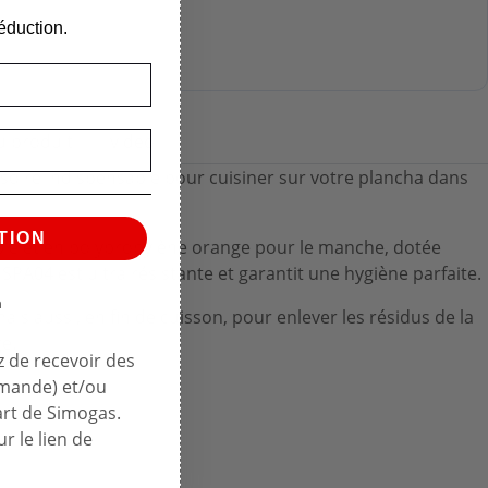
éduction.
u produit
video
ssoire indispensable pour cuisiner sur votre plancha dans
TION
ble et en polypropylène orange pour le manche, dotée
 SPA04 est ultra résistante et garantit une hygiène parfaite.
n
mais aussi, en fin de cuisson, pour enlever les résidus de la
ge.
 de recevoir des
mmande) et/ou
ée NSF.
art de Simogas.
r le lien de