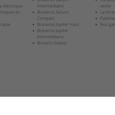
a électrique
Intermédiaire
vente
ctriques en
Braseros Saturn
La livra
Compact
Paiemen
trique
Braseros Jupiter Haut
Nos gar
Braseros Jupiter
Intermédiaire
Brasero Galaxy
ience de navigation. En continuant à utiliser notre site, vo