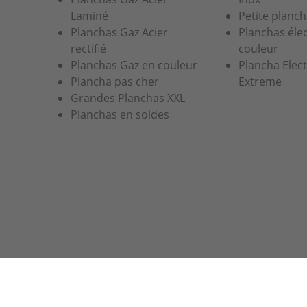
Laminé
Petite planch
Planchas Gaz Acier
Planchas éle
rectifié
couleur
Planchas Gaz en couleur
Plancha Elec
Plancha pas cher
Extreme
Grandes Planchas XXL
Planchas en soldes
Notre site utilise des cookies pour améliorer votre expér