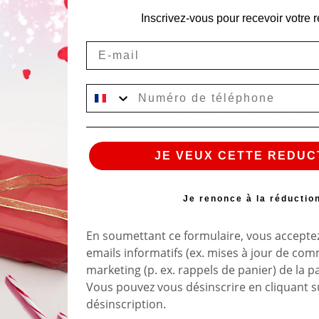
Inscrivez-vous pour recevoir votre r
Email
 votre
Description
Détails d
tre plancha.
La spatule SPA04 est l'acce
des conditions optimales.
JE VEUX CETTE REDUC
Fabriquée en acier inoxyda
d'une large lame, la spatule
Je renonce à la réductio
Utilisez-le pour la cuisson, 
plaque lors de son nettoya
GRILLE ANTI-
En soumettant ce formulaire, vous acceptez
ECLABOUSSURE
emails informatifs (ex. mises à jour de co
La spatule SPA04 est certifi
S
marketing (p. ex. rappels de panier) de la p
Couleur: Inox
Vous pouvez vous désinscrire en cliquant su
Matière: Inox
désinscription.