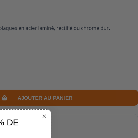
laques en acier laminé, rectifié ou chrome dur.
AJOUTER AU PANIER
% DE