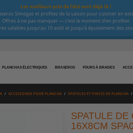
Les meilleurs prix de l’été sont déjà là !
eros Simogas et profitez de la saison pour cuisiner en extéri
Offres à ne pas manquer — c’est le moment d’en profiter.
res valables jusqu’au 10 août et jusqu’à épuisement des sto
PLANCHAS ÉLECTRIQUES
BRASEROS
FOURS À BRAISES
ACCE
A
ACCESSOIRES POUR PLANCHA
SPATULES ET PINCES DE PLANCHA
SPATULE DE
16X8CM SPA