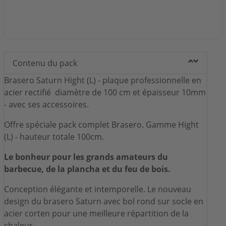
✓ Fabriqué à partir des matériaux de la plus haute
qualité.
✓ Idéal pour un usage particulier ou professionnel
(repas de famille, réceptions, événementiel).
✓ Plaque de cuisson en acier rectifié 10mm d'épaisseur.
Contenu du pack
✓ Tirage d'air.
✓ Tiroir de récupération de cendres inclus.
Brasero Saturn Hight (L) - plaque professionnelle en
✓ Compartiment de stockage pour le bois.
acier rectifié diamètre de 100 cm et épaisseur 10mm
- avec ses accessoires.
Sont feu convertit également votre jardin en un espace
convivial et chaleureux.
Offre spéciale pack complet Brasero. Gamme Hight
(L) - hauteur totale 100cm.
Le bonheur pour les grands amateurs du
barbecue, de la plancha et du feu de bois.
Conception élégante et intemporelle. Le nouveau
design du brasero Saturn avec bol rond sur socle en
acier corten pour une meilleure répartition de la
chaleur.