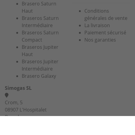
Brasero Saturn
Haut
Conditions
Braseros Saturn
générales de vente
Intermédiaire
La livraison
Braseros Saturn
Paiement sécurisé
Compact
Nos garanties
Braseros Jupiter
Haut
Braseros Jupiter
Intermédiaire
Brasero Galaxy
Simogas SL
Crom, 5
08907 L'Hospitalet
Barcelona
03 74 47 47 27 ou 07 67 38 98 83