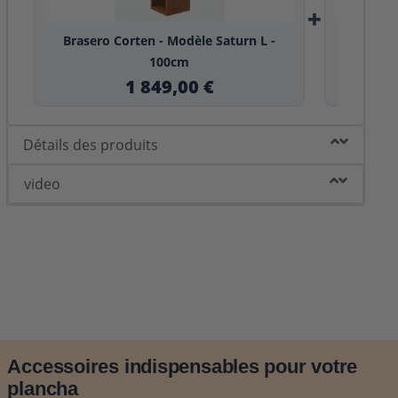
+
Brasero Corten - Modèle Saturn L -
Grille c
100cm
1 849,00 €
Détails des produits
video
Accessoires indispensables pour votre
plancha