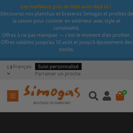
Les meilleurs prix de l’été sont déjà là !
Découvrez nos planchas et braseros Simogas et profitez de
la saison pour cuisiner en extérieur avec style et
convivialité.
Offres à ne pas manquer — c’est le moment d’en profiter.
Offres valables jusqu’au 10 août et jusqu’à épuisement des
stocks.
Français
Suivi personnalisé
Parrainer un proche
0