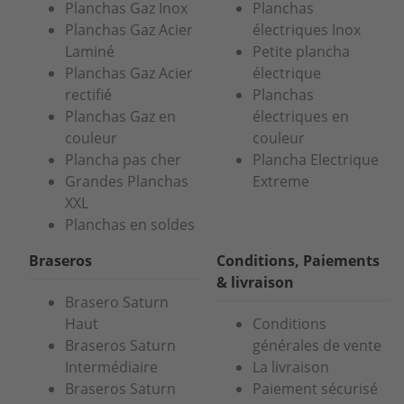
Planchas Gaz Inox
Planchas
Planchas Gaz Acier
électriques Inox
Laminé
Petite plancha
Planchas Gaz Acier
électrique
rectifié
Planchas
Planchas Gaz en
électriques en
couleur
couleur
Plancha pas cher
Plancha Electrique
Grandes Planchas
Extreme
XXL
Planchas en soldes
Braseros
Conditions, Paiements
& livraison
Brasero Saturn
Haut
Conditions
Braseros Saturn
générales de vente
Intermédiaire
La livraison
Braseros Saturn
Paiement sécurisé