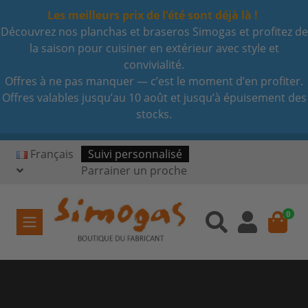
Les meilleurs prix de l’été sont déjà là !
Découvrez nos planchas et braseros Simogas et profitez de
la saison pour cuisiner en extérieur avec style et
convivialité.
Offres à ne pas manquer — c’est le moment d’en profiter.
Offres valables jusqu’au 10 août et jusqu’à épuisement des
stocks.
Français
Suivi personnalisé
Parrainer un proche
0