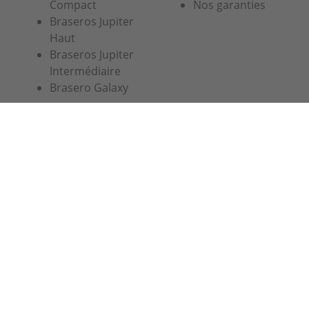
Compact
Nos garanties
Braseros Jupiter
Haut
Braseros Jupiter
Intermédiaire
Brasero Galaxy
Simogas SL
Crom, 5
08907 L'Hospitalet
Barcelona
03 74 47 47 27 ou 07 67 38 98 83
info@alaplancha.net