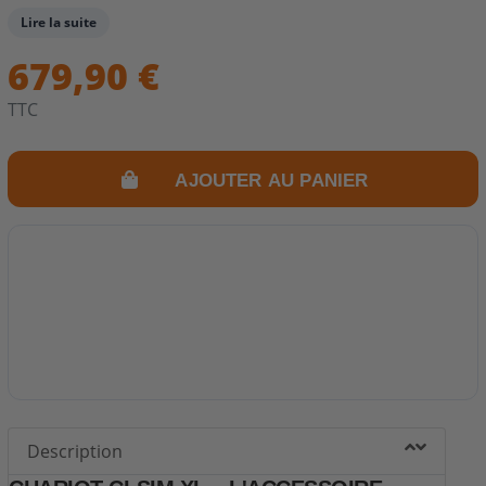
tablettes latérales, rangements, caisson pour bouteille
Lire la suite
de gaz et 4 roues solides. Idéal pour cuisiner en
679,90 €
extérieur avec confort et sécurité.
Dimensions : 90 (longueur) x 40 (grand) x 84cm (hauteur)
TTC
+ 2 tablettes latérales de 33cm chacune (longueur totale
avec tablette de 150cm).
AJOUTER AU PANIER
Description