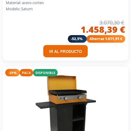
Material: acero corten
Modelo: Saturn
3.070,30 €
1.458,39 €
-52,5%
Ahorras 1.611,91 €
IR AL PRODUCTO
-31%
PACK
DISPONIBLE