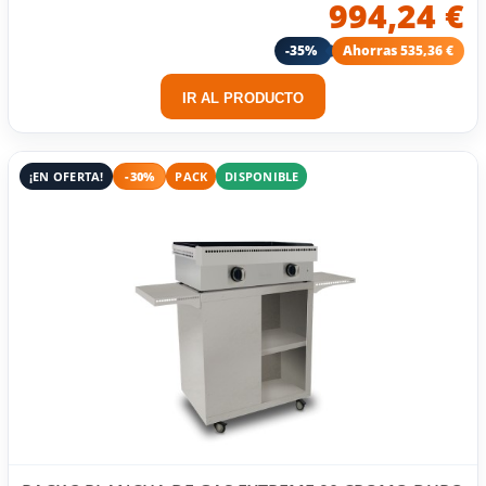
994,24 €
-35%
Ahorras 535,36 €
IR AL PRODUCTO
¡EN OFERTA!
-30%
PACK
DISPONIBLE