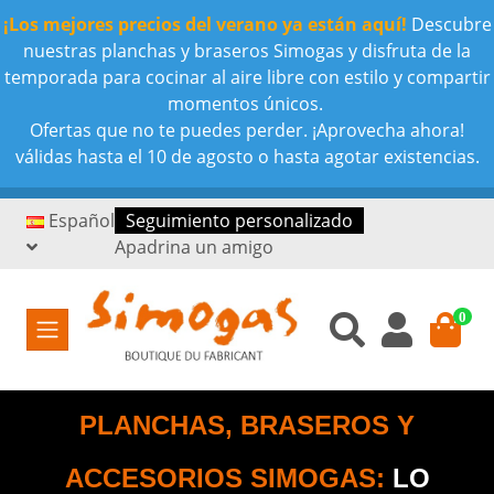
¡Los mejores precios del verano ya están aquí!
Descubre
nuestras planchas y braseros Simogas y disfruta de la
temporada para cocinar al aire libre con estilo y compartir
momentos únicos.
Ofertas que no te puedes perder. ¡Aprovecha ahora!
válidas hasta el 10 de agosto o hasta agotar existencias.
Español
Seguimiento personalizado
Apadrina un amigo
0
PLANCHAS, BRASEROS Y
ACCESORIOS SIMOGAS:
LO