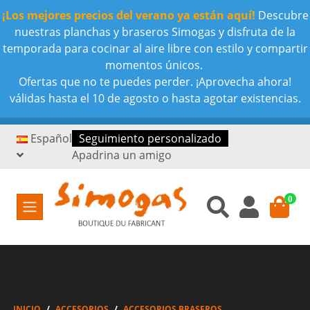
¡Los mejores precios del verano ya están aquí!
Descubre
nuestras planchas y braseros Simogas y disfruta de la
temporada para cocinar al aire libre con estilo y compartir
momentos únicos.
Ofertas que no te puedes perder. ¡Aprovecha ahora!
válidas hasta el 10 de agosto o hasta agotar existencias.
Español
Seguimiento personalizado
Apadrina un amigo
0
INICIO
ACCESORIOS
ACCESORIOS BRASEROS