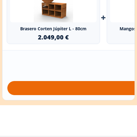
+
Brasero Corten Júpiter L - 80cm
Mangos 
2.049,00 €