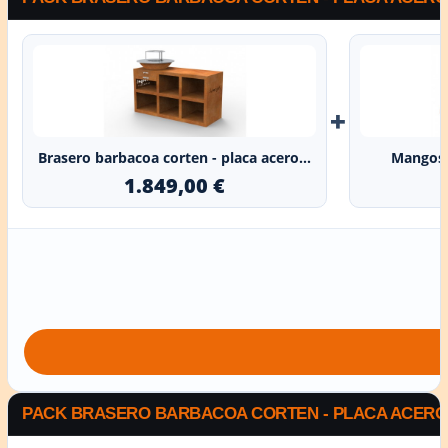
+
Brasero barbacoa corten - placa acero...
Mangos 
1.849,00 €
PACK BRASERO BARBACOA CORTEN - PLACA ACERO R