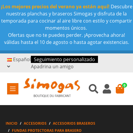
¡Los mejores precios del verano ya están aquí!
Descubre
nuestras planchas y braseros Simogas y disfruta de la
temporada para cocinar al aire libre con estilo y compartir
momentos únicos.
Ofertas que no te puedes perder. ¡Aprovecha ahora!
válidas hasta el 10 de agosto o hasta agotar existencias.
Español
Seguimiento personalizado
Apadrina un amigo
0
INICIO
ACCESORIOS
ACCESORIOS BRASEROS
FUNDAS PROTECTORAS PARA BRASERO