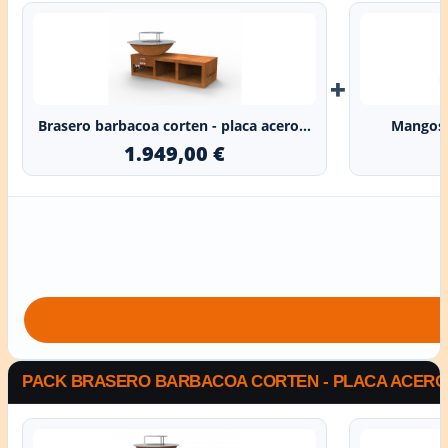
+
Brasero barbacoa corten - placa acero...
Mangos 
1.949,00 €
PACK BRASERO BARBACOA CORTEN - PLACA ACERO R