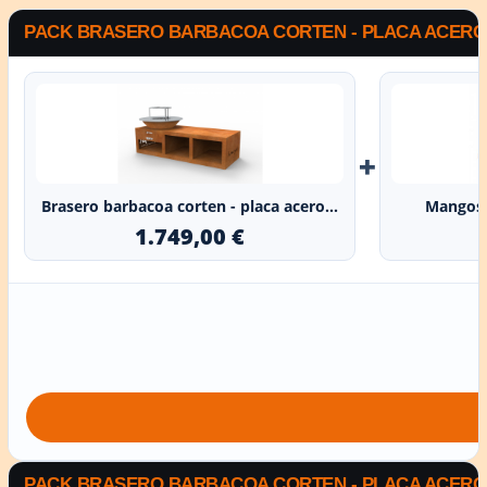
PACK BRASERO BARBACOA CORTEN - PLACA ACERO R
+
Brasero barbacoa corten - placa acero...
Mangos 
1.749,00 €
PACK BRASERO BARBACOA CORTEN - PLACA ACERO R