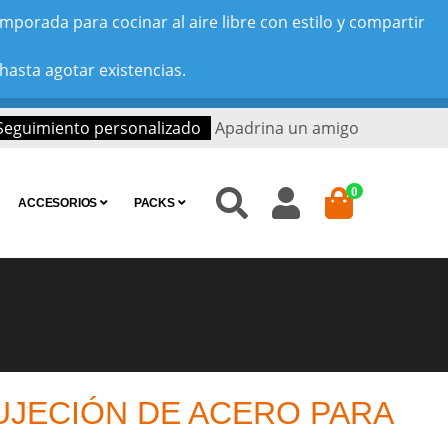
porada para cocinar al aire libre con estilo y compartir
hasta agotar existencias.
Seguimiento personalizado
Apadrina un amigo
0
ACCESORIOS
PACKS
UJECIÓN DE ACERO PARA