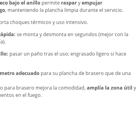
eco bajo el anillo
permite
raspar
y
empujar
ego
, manteniendo la plancha limpia durante el servicio.
rta choques térmicos y uso intensivo.
rápida:
se monta y desmonta en segundos (mejor con la
a).
llo:
pasar un paño tras el uso; engrasado ligero si hace
ámetro adecuado
para su plancha de brasero que de una
ero para brasero mejora la comodidad,
amplía la zona útil
y
entos en el fuego.