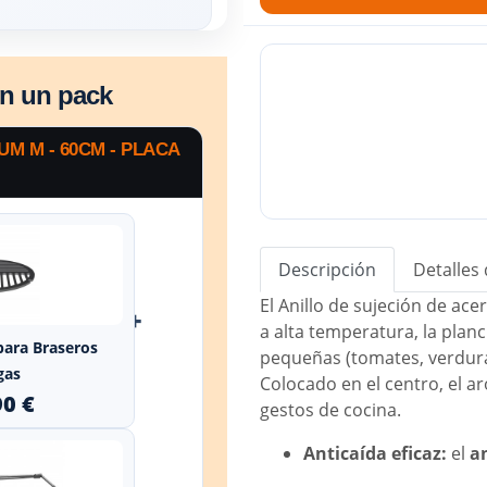
en un pack
 M - 60CM - PLACA
Descripción
Detalles
El Anillo de sujeción de ace
+
a alta temperatura, la planc
 para Braseros
pequeñas (tomates, verdura
gas
Colocado en el centro, el a
90 €
gestos de cocina.
Anticaída eficaz:
el
an