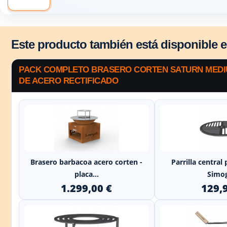
Este producto también está disponible 
PACK COMPLETO BRASERO CORTEN SATURN MEDIUM
DE ACERO RECTIFICADO
+
Brasero barbacoa acero corten -
Parrilla central
placa...
Simo
1.299,00 €
129,