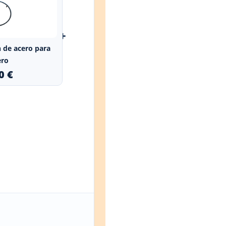
+
n de acero para
ero
0 €