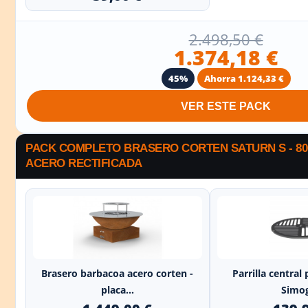
2.498,50 €
1.374,18 €
45%
Ahorra 1.124,33 €
VER ESTE PACK
PACK COMPLETO BRASERO CORTEN SATURN S - 80
ACERO RECTIFICADA
+
Brasero barbacoa acero corten -
Parrilla central
placa...
Simo