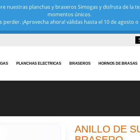
e nuestras planchas y braseros Simogas y disfruta de la tem
momentos únicos.
 perder. ¡Aprovecha ahora! válidas hasta el 10 de agosto o 
 GAS
PLANCHAS ELECTRICAS
BRASEROS
HORNOS DE BRASAS
ANILLO DE S
BRASERO