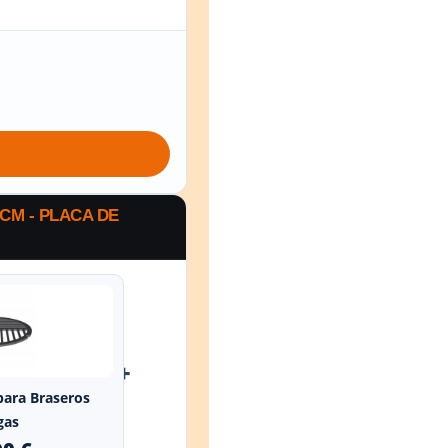
CM - PLACA DE
+
 para Braseros
gas