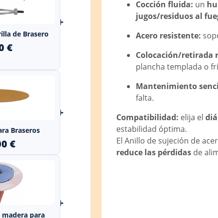
Cocción fluida:
un
hu
jugos/residuos al fu
+
illa de Brasero
Acero resistente:
sopo
0 €
Colocación/retirada 
plancha templada o frí
Mantenimiento senci
falta.
+
Compatibilidad:
elija el
di
estabilidad óptima.
ara Braseros
El Anillo de sujeción de ac
00 €
reduce las pérdidas
de alim
+
e madera para