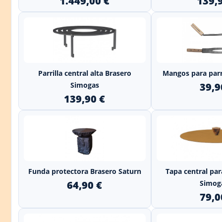
1.449,00 €
139,
+
Parrilla central alta Brasero
Mangos para parr
Simogas
39,9
139,90 €
+
Funda protectora Brasero Saturn
Tapa central par
64,90 €
Simoga
79,0