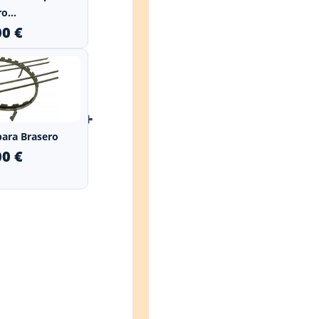
o...
00 €
+
para Brasero
00 €