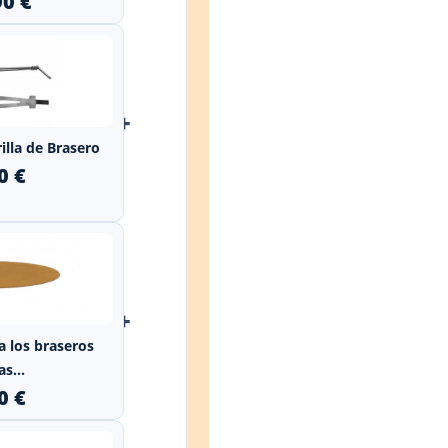
90 €
+
illa de Brasero
0 €
+
a los braseros
s...
0 €