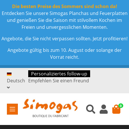
Die besten Preise des Sommers sind schon da!
Entdecken Sie unsere Simogas Planchas und Feuerplatten
und genießen Sie die Saison mit stilvollem Kochen im
Freien und unvergesslichen Momenten.
Angebote, die Sie nicht verpassen sollten. Jetzt profitieren!
Angebote gültig bis zum 10. August oder solange der
Vorrat reicht.
Personaliziertes follow-up
Deutsch
Empfehlen Sie einen Freund
0