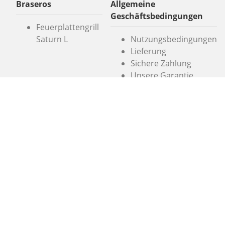
Braseros
Allgemeine
Geschäftsbedingungen
Feuerplattengrill
Saturn L
Nutzungsbedingungen
Lieferung
Sichere Zahlung
Unsere Garantie
Simogas SL
Crom, 5
08907 L'Hospitalet
Barcelona
+49 (0) 1575 5507231
info@alaplancha.net