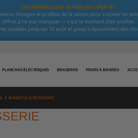
Les meilleurs prix de l’été sont déjà là !
eros Simogas et profitez de la saison pour cuisiner en extéri
Offres à ne pas manquer — c’est le moment d’en profiter.
res valables jusqu’au 10 août et jusqu’à épuisement des sto
PLANCHAS ÉLECTRIQUES
BRASEROS
FOURS À BRAISES
ACCE
A
BARBECUE & ROTISSERIE
SSERIE