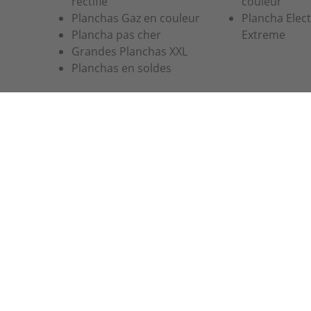
rectifié
couleur
Planchas Gaz en couleur
Plancha Elec
Plancha pas cher
Extreme
Grandes Planchas XXL
Planchas en soldes
Notre site utilise des cookies pour améliorer votre expér
notre politique de confidentialité.
Voir notre politique d
J'ACCEPTE!