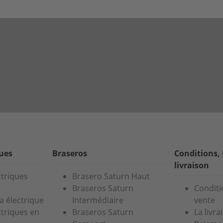
ques
Braseros
Conditions,
livraison
ctriques
Brasero Saturn Haut
Braseros Saturn
Conditi
a électrique
Intermédiaire
vente
ctriques en
Braseros Saturn
La livra