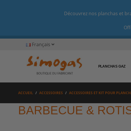
Découvrez nos planchas et bras
Off
Français
PLANCHAS GAZ
ACCUEIL
ACCESSOIRES
ACCESSOIRES ET KIT POUR PLANCH
BARBECUE & ROTI