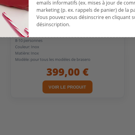
emails informatifs (ex. mises à jour de co
marketing (p. ex. rappels de panier) de la p
Vous pouvez vous désinscrire en cliquant su
désinscription.
KIT RÔTISSERIE ÉLECTRIQUE POUR BRASERO
8-10 personnes
Couleur: Inox
Matière: Inox
Modèle: pour tous les modèles de brasero
399,00 €
VOIR LE PRODUIT