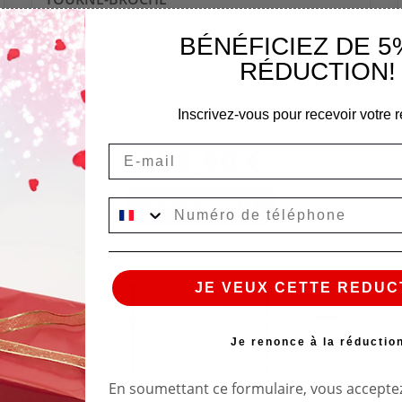
8-10 personnes
Couleur: Inox
BÉNÉFICIEZ DE 5
Matière: Inox
RÉDUCTION!
Modèle: Rainbow
Inscrivez-vous pour recevoir votre r
104,90 €
Email
VOIR LE PRODUIT
EN STOCK
JE VEUX CETTE REDUC
Je renonce à la réductio
En soumettant ce formulaire, vous acceptez