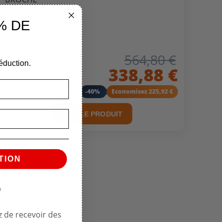
8-10 personnes
Couleur: Inox
% DE
Matière: Inox
Modèle: Rainbow
564,80 €
éduction.
338,88 €
-40%
Economisez 225,92 €
VOIR LE PRODUIT
TION
n
 de recevoir des