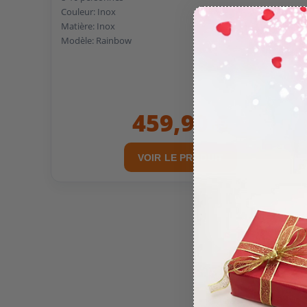
Couleur: Inox
Matière: Inox
Modèle: Rainbow
459,90 €
VOIR LE PRODUIT