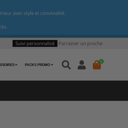
eur avec style et convivialité.
cks.
Suivi personnalisé
Parrainer un proche
0
SSOIRES
PACKS PROMO