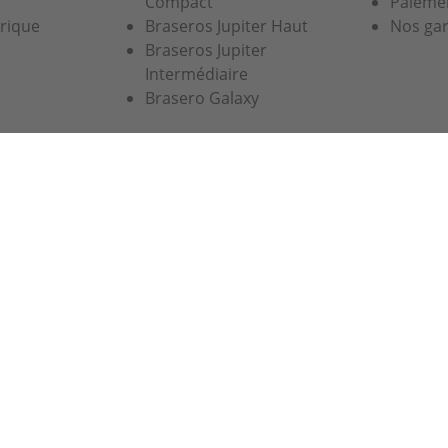
Compact
Paiemen
trique
Braseros Jupiter Haut
Nos gar
Braseros Jupiter
Intermédiaire
Brasero Galaxy
ience de navigation. En continuant à utiliser notre site, vo
e protection des données personnelles