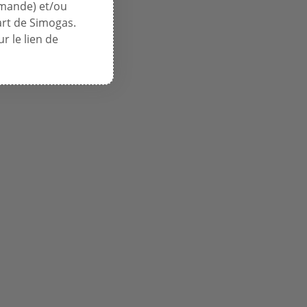
mmande) et/ou
art de Simogas.
r le lien de