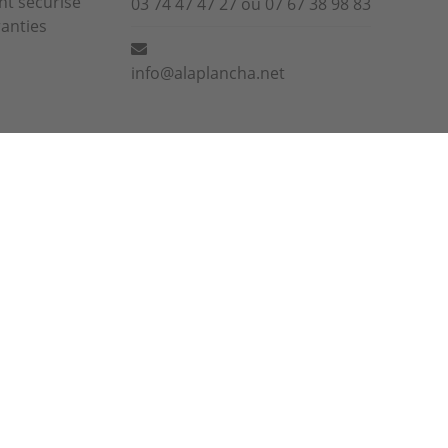
t sécurisé
03 74 47 47 27 ou 07 67 38 98 83
anties
info@alaplancha.net
us acceptez notre utilisation de cookies conformément à