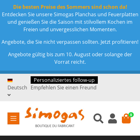
Die besten Preise des Sommers sind schon da!
Entdecken Sie unsere Simogas Planchas und Feuerplatten
und genießen Sie die Saison mit stilvollem Kochen im
Freien und unvergesslichen Momenten.
Angebote, die Sie nicht verpassen sollten. Jetzt profitieren!
Angebote gültig bis zum 10. August oder solange der
Vorrat reicht.
Personaliziertes follow-up
Deutsch
Empfehlen Sie einen Freund
0