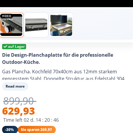
VIDEO
auf Lager
Die Design-Planchaplatte für die professionelle
Outdoor-Küche.
Gas Plancha. Kochfeld 70x40cm aus 12mm starkem
gepresstem Stahl. Doppelte Struktur aus Edelstahl 304
und schwarz lackiertem Stahl. 4 über die Platte verteilte
Read more
Feuerlinien für ein homogenes Garen. Geeignet für
899,90
Butan- oder Propangas. Empfohlen für 8-10 Personen.
Umweltbewusster Konsum.
629,93
Time left
02
d.
14
:
20
:
45
-30%
Sie sparen 269,97