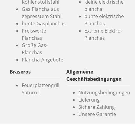
Kohlenstoffstahl
kleine elektrische
Gas Plancha aus
plancha
gepresstem Stahl
bunte elektrische
bunte Gasplanchas
Planchas
Preiswerte
Extreme Elektro-
Planchas
Planchas
Große Gas-
Planchas
Plancha-Angebote
Braseros
Allgemeine
Geschäftsbedingungen
Feuerplattengrill
Saturn L
Nutzungsbedingungen
Lieferung
Sichere Zahlung
Unsere Garantie
Simogas SL