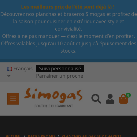
Les meilleurs prix de l’été sont déjà là !
Découvrez nos planchas et braseros Simogas et profitez de
la saison pour cuisiner en extérieur avec style et
convivialité.
Offres à ne pas manquer — c’est le moment d’en profiter.
Offres valables jusqu’au 10 août et jusqu’à épuisement des
stocks.
Français
Suivi personnalisé
Parrainer un proche
0
ACCUEIL
PACKS PROMO
PLANCHAS AU GAZ SUR CHARIOT