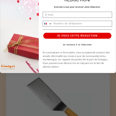
video
Inscrivez-vous pour recevoir votre réduction.
Email
JE VEUX CETTE REDUCTION
Accessoires indispensables pour votre
Je renonce à la réduction
plancha
En soumettant ce formulaire, vous acceptez de recevoir des
Protegez, entretenez et exploitez tout le potentiel de
emails informatifs (ex. mises à jour de commande) et/ou
marketing (p. ex. rappels de panier) de la part de Simogas.
votre plancha.
Vous pouvez vous désinscrire en cliquant sur le lien de
désinscription.