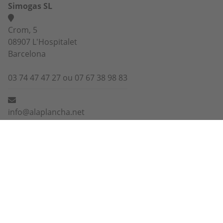
Simogas SL
Crom, 5
08907 L'Hospitalet
Barcelona
03 74 47 47 27 ou 07 67 38 98 83
info@alaplancha.net