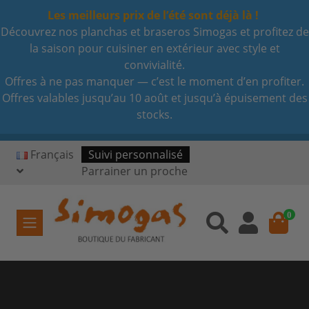
Les meilleurs prix de l’été sont déjà là !
Découvrez nos planchas et braseros Simogas et profitez de
la saison pour cuisiner en extérieur avec style et
convivialité.
Offres à ne pas manquer — c’est le moment d’en profiter.
Offres valables jusqu’au 10 août et jusqu’à épuisement des
stocks.
Français
Suivi personnalisé
Parrainer un proche
0