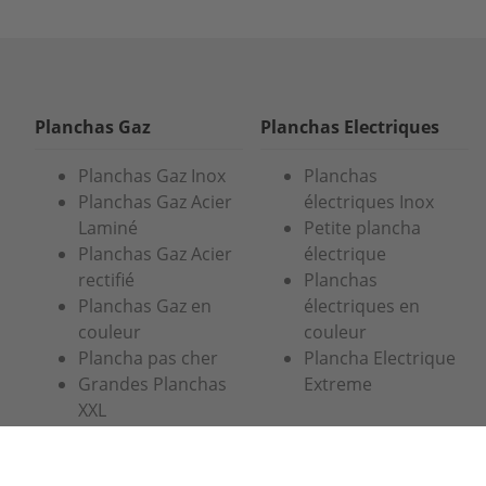
Planchas Gaz
Planchas Electriques
Planchas Gaz Inox
Planchas
Planchas Gaz Acier
électriques Inox
Laminé
Petite plancha
Planchas Gaz Acier
électrique
rectifié
Planchas
Planchas Gaz en
électriques en
couleur
couleur
Plancha pas cher
Plancha Electrique
Grandes Planchas
Extreme
XXL
Planchas en soldes
Braseros
Conditions, Paiements