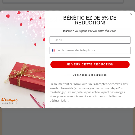
BÉNÉFICIEZ DE 5% DE
Ce produit est aussi disponible en pack
RÉDUCTION!
Inscrivez-vous pour recevoir votre réduction.
PACK PLANCHA RAINBOW ORANGE - CHARIOT ACIER
Email
JE VEUX CETTE REDUCTION
+
Je renonce à la réduction
Plancha Gaz Acier Laminé au Carbone...
Couvercle R
En soumettant ce formulaire, vous acceptez de recevoir des
emails informatifs (ex. mises à jour de commande) et/ou
719,90 €
marketing (p. ex. rappels de panier) de la part de Simogas.
Vous pouvez vous désinscrire en cliquant sur le lien de
désinscription.