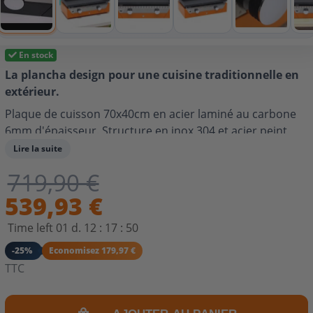
En stock
La plancha design pour une cuisine traditionnelle en
extérieur.
Plaque de cuisson 70x40cm en acier laminé au carbone
6mm d'épaisseur. Structure en inox 304 et acier peint
couleur ORANGE. 4 lignes de feu réparties sur
Lire la suite
l'ensemble de la plaque pour une cuisson homogène.
719,90 €
Adaptée pour butane ou propane. Cuisson pour 8-10
personnes. Consommation éco-responsable.
539,93 €
Time left
01
d.
12
:
17
:
49
-25%
Economisez 179,97 €
TTC