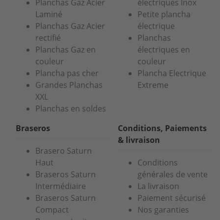
Planchas Gaz Acier
électriques Inox
Laminé
Petite plancha
Planchas Gaz Acier
électrique
rectifié
Planchas
Planchas Gaz en
électriques en
couleur
couleur
Plancha pas cher
Plancha Electrique
Grandes Planchas
Extreme
XXL
Planchas en soldes
Braseros
Conditions, Paiements
& livraison
Brasero Saturn
Haut
Conditions
Braseros Saturn
générales de vente
Intermédiaire
La livraison
Braseros Saturn
Paiement sécurisé
Compact
Nos garanties