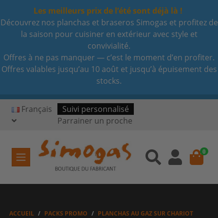
Les meilleurs prix de l’été sont déjà là !
Découvrez nos planchas et braseros Simogas et profitez de
la saison pour cuisiner en extérieur avec style et
convivialité.
Offres à ne pas manquer — c’est le moment d’en profiter.
Offres valables jusqu’au 10 août et jusqu’à épuisement des
stocks.
Français
Suivi personnalisé
Parrainer un proche
0
ACCUEIL
PACKS PROMO
PLANCHAS AU GAZ SUR CHARIOT