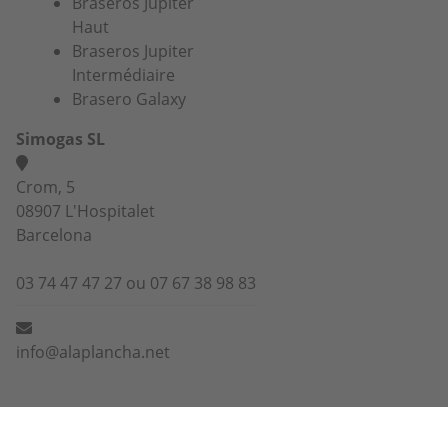
Braseros Jupiter
Haut
Braseros Jupiter
Intermédiaire
Brasero Galaxy
Simogas SL
Crom, 5
08907 L'Hospitalet
Barcelona
03 74 47 47 27 ou 07 67 38 98 83
info@alaplancha.net