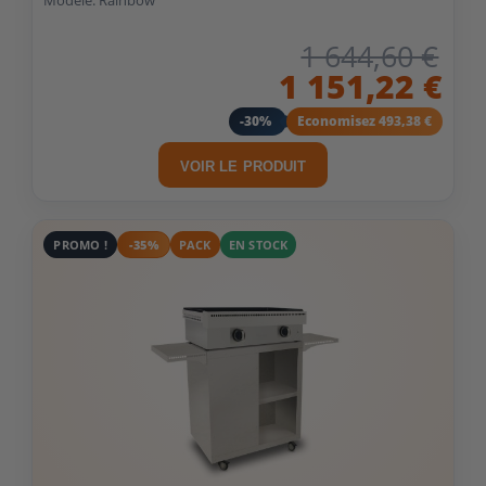
Modèle: Rainbow
1 644,60 €
1 151,22 €
-30%
Economisez 493,38 €
VOIR LE PRODUIT
PROMO !
-35%
PACK
EN STOCK