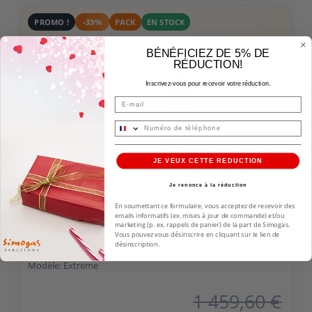
PROMO !
-33%
PACK
EN STOCK
BÉNÉFICIEZ DE 5% DE
RÉDUCTION!
Inscrivez-vous pour recevoir votre réduction.
Email
JE VEUX CETTE REDUCTION
Je renonce à la réduction
PACK PLANCHA SILVER 60 - CHARIOT INOX
En soumettant ce formulaire, vous acceptez de recevoir des
emails informatifs (ex. mises à jour de commande) et/ou
6-8 personnes
marketing (p. ex. rappels de panier) de la part de Simogas.
Matière plaque: Acier Laminé 6mm
Vous pouvez vous désinscrire en cliquant sur le lien de
désinscription.
Couleur: Inox
Modèle: Extreme
1 459,60 €