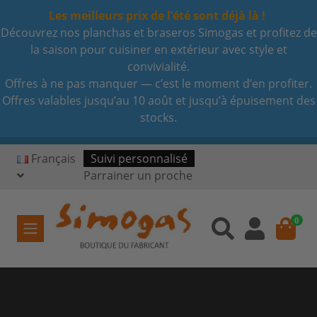
Les meilleurs prix de l’été sont déjà là !
Découvrez nos planchas et braseros Simogas et profitez de
la saison pour cuisiner en extérieur avec style et
convivialité.
Offres à ne pas manquer — c’est le moment d’en profiter.
Offres valables jusqu’au 10 août et jusqu’à épuisement des
stocks.
Français
Suivi personnalisé
Parrainer un proche
0