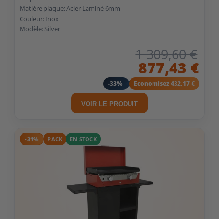
Matière plaque: Acier Laminé 6mm
Couleur: Inox
Modèle: Silver
1 309,60 €
877,43 €
-33%
Economisez 432,17 €
VOIR LE PRODUIT
-31%
PACK
EN STOCK