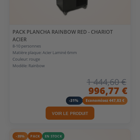
PACK PLANCHA RAINBOW RED - CHARIOT
ACIER
8-10 personnes
Matière plaque: Acier Laminé 6mm
Couleur: rouge
Modèle: Rainbow
1 444,60 €
996,77 €
-31%
Economisez 447,83 €
VOIR LE PRODUIT
-35%
PACK
EN STOCK