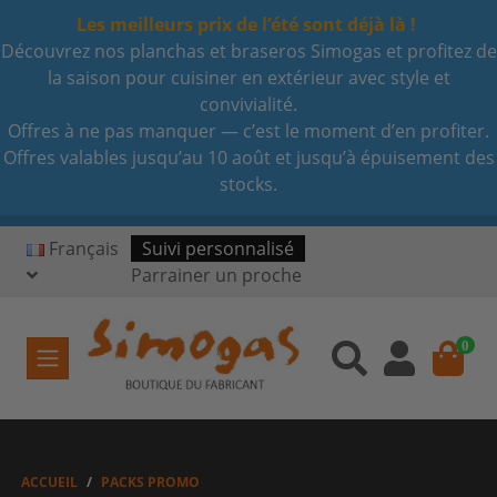
Les meilleurs prix de l’été sont déjà là !
Découvrez nos planchas et braseros Simogas et profitez de
la saison pour cuisiner en extérieur avec style et
convivialité.
Offres à ne pas manquer — c’est le moment d’en profiter.
Offres valables jusqu’au 10 août et jusqu’à épuisement des
stocks.
Français
Suivi personnalisé
Parrainer un proche
0
ACCUEIL
PACKS PROMO