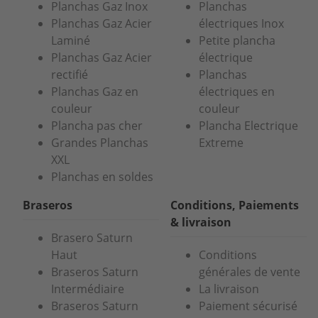
Planchas Gaz Inox
Planchas
Planchas Gaz Acier
électriques Inox
Laminé
Petite plancha
Planchas Gaz Acier
électrique
rectifié
Planchas
Planchas Gaz en
électriques en
couleur
couleur
Plancha pas cher
Plancha Electrique
Grandes Planchas
Extreme
XXL
Planchas en soldes
Braseros
Conditions, Paiements
& livraison
Brasero Saturn
Haut
Conditions
Braseros Saturn
générales de vente
Intermédiaire
La livraison
Braseros Saturn
Paiement sécurisé