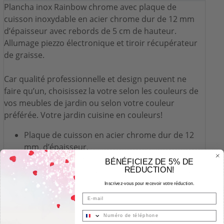
Plancha inox Rainbow chrome avec plaque de
cuisson inoxydable en acier chrome dur de 12 mm
d’épaisseur avec rebords de 5 cm de hauteur.
Allumage piezzo électronique et tiroir récupérateur
de graisse.
Car qualité professionnelle et design peuvent ne
faire qu’un, choisissez la votre selon les couleurs de
vos meubles de jardin ou selon votre couleur
préférée. Votre jardin cuisine en couleurs!
Plaque de cuisson en acier chrome dur de 12
mm. d’épaisseur.
Rebords de 5 cm de hauteur.
BÉNÉFICIEZ DE 5% DE
RÉDUCTION!
La structure est fabriquée en acier inoxydable
et la partie frontale en acier peint.
Inscrivez-vous pour recevoir votre réduction.
2 brûleurs en H.
Email
Fonctionne au gaz butane et propane.
Tiroir ramasse-graisses situé à l’avant.