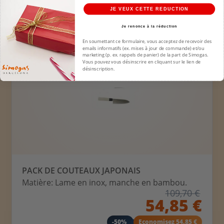
votre plancha.
JE VEUX CETTE REDUCTION
Je renonce à la réduction
-50%
PACK
En soumettant ce formulaire, vous acceptez de recevoir des
emails informatifs (ex. mises à jour de commande) et/ou
marketing (p. ex. rappels de panier) de la part de Simogas.
Vous pouvez vous désinscrire en cliquant sur le lien de
désinscription.
PACK DE COUTEAUX JAPONAIS
Matière: Lame en inox, manche en bambou.
109,70 €
54,85 €
-50%
Economisez 54,85 €