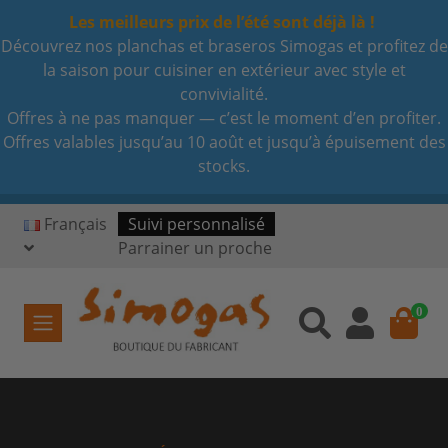
Les meilleurs prix de l’été sont déjà là !
Découvrez nos planchas et braseros Simogas et profitez de
la saison pour cuisiner en extérieur avec style et
convivialité.
Offres à ne pas manquer — c’est le moment d’en profiter.
Offres valables jusqu’au 10 août et jusqu’à épuisement des
stocks.
Français
Suivi personnalisé
Parrainer un proche
0