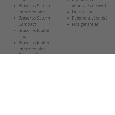
Braseros Saturn
générales de vente
Intermédiaire
La livraison
Braseros Saturn
Paiement sécurisé
Compact
Nos garanties
Braseros Jupiter
Haut
Braseros Jupiter
Intermédiaire
Brasero Galaxy
Simogas SL
Crom, 5
08907 L'Hospitalet
Barcelona
03 74 47 47 27 ou 07 67 38 98 83