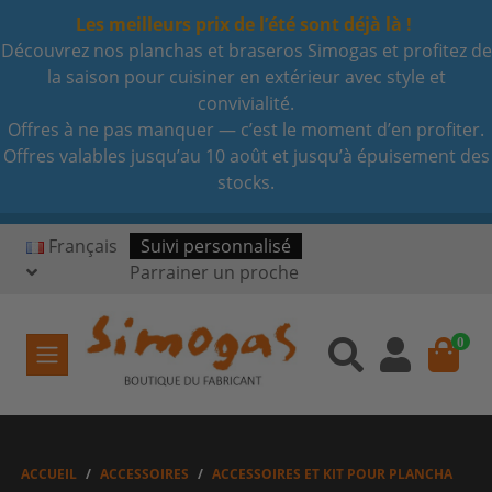
Les meilleurs prix de l’été sont déjà là !
Découvrez nos planchas et braseros Simogas et profitez de
la saison pour cuisiner en extérieur avec style et
convivialité.
Offres à ne pas manquer — c’est le moment d’en profiter.
Offres valables jusqu’au 10 août et jusqu’à épuisement des
stocks.
Français
Suivi personnalisé
Parrainer un proche
0
ACCUEIL
ACCESSOIRES
ACCESSOIRES ET KIT POUR PLANCHA