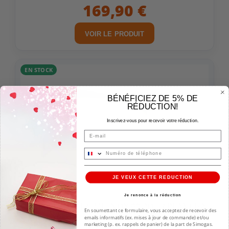
169,90 €
VOIR LE PRODUIT
EN STOCK
BÉNÉFICIEZ DE 5% DE
RÉDUCTION!
Inscrivez-vous pour recevoir votre réduction.
Email
JE VEUX CETTE REDUCTION
Je renonce à la réduction
COUVERCLE EXTREME INOX 90 POUR PLANCHA
En soumettant ce formulaire, vous acceptez de recevoir des
SIMOGAS
emails informatifs (ex. mises à jour de commande) et/ou
marketing (p. ex. rappels de panier) de la part de Simogas.