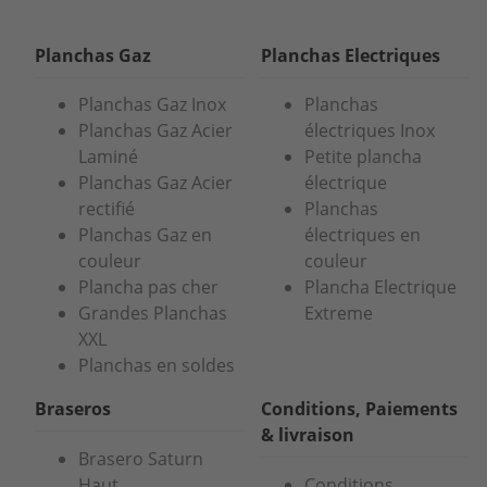
Planchas Gaz
Planchas Electriques
Planchas Gaz Inox
Planchas
Planchas Gaz Acier
électriques Inox
Laminé
Petite plancha
Planchas Gaz Acier
électrique
rectifié
Planchas
Planchas Gaz en
électriques en
couleur
couleur
Plancha pas cher
Plancha Electrique
Grandes Planchas
Extreme
XXL
Planchas en soldes
Braseros
Conditions, Paiements
& livraison
Brasero Saturn
Haut
Conditions