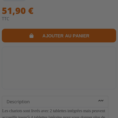
plancha SIMOGAS.
51,90 €
Dimensions: 30cm (longueur) x 41cm (largeur).
Entièrement en acier peint ROUGE.
TTC
Compatibles avec les chariots Simogas CA-SIM, CI-SIM, CI-
SIM XL et CA-BLACK.
Vendues par paires, en complément des 2 tablettes déjà
AJOUTER AU PANIER
fournies avec le chariot (pour passer de 2 à 4 tablettes).
Description
Les chariots sont livrés avec 2 tablettes intégrées mais peuvent
accueillir jusqu'à 4 tablettes latérales pour vous donner plus de