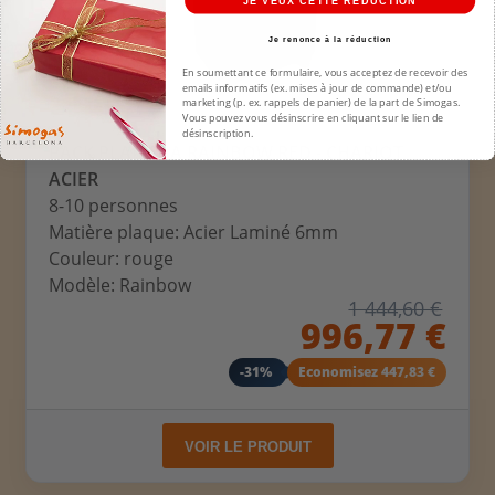
JE VEUX CETTE REDUCTION
Je renonce à la réduction
En soumettant ce formulaire, vous acceptez de recevoir des
emails informatifs (ex. mises à jour de commande) et/ou
marketing (p. ex. rappels de panier) de la part de Simogas.
Vous pouvez vous désinscrire en cliquant sur le lien de
désinscription.
PACK PLANCHA RAINBOW RED - CHARIOT
ACIER
8-10 personnes
Matière plaque: Acier Laminé 6mm
Couleur: rouge
Modèle: Rainbow
1 444,60 €
996,77 €
-31%
Economisez 447,83 €
VOIR LE PRODUIT