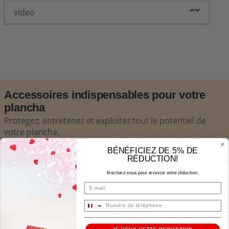
video
Accessoires indispensables pour votre
plancha
Protegez, entretenez et exploitez tout le potentiel de
votre plancha.
BÉNÉFICIEZ DE 5% DE
RÉDUCTION!
-31%
PACK
Inscrivez-vous pour recevoir votre réduction.
Email