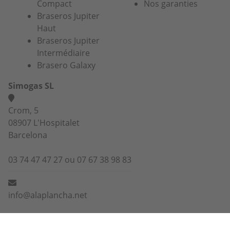
Compact
Nos garanties
Braseros Jupiter
Haut
Braseros Jupiter
Intermédiaire
Brasero Galaxy
Simogas SL
Crom, 5
08907 L'Hospitalet
Barcelona
03 74 47 47 27 ou 07 67 38 98 83
info@alaplancha.net