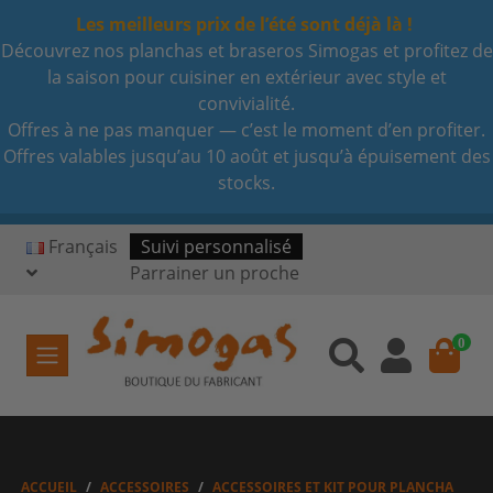
Les meilleurs prix de l’été sont déjà là !
Découvrez nos planchas et braseros Simogas et profitez de
la saison pour cuisiner en extérieur avec style et
convivialité.
Offres à ne pas manquer — c’est le moment d’en profiter.
Offres valables jusqu’au 10 août et jusqu’à épuisement des
stocks.
Français
Suivi personnalisé
Parrainer un proche
0
ACCUEIL
ACCESSOIRES
ACCESSOIRES ET KIT POUR PLANCHA