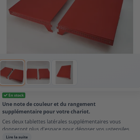
En stock
Une note de couleur et du rangement
supplémentaire pour votre chariot.
Ces deux tablettes latérales supplémentaires vous
donneront plus d'espace pour déposer vos ustensiles,
assiettes et plateaux lorsque vous cuisinez sur votre
Lire la suite