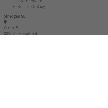
Intermédiaire
Brasero Galaxy
Simogas SL
Crom, 5
08907 L'Hospitalet
Barcelona
03 74 47 47 27 ou 07 67 38 98 83
info@alaplancha.net