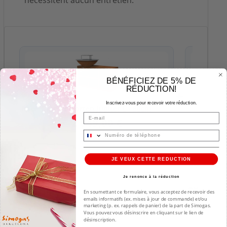
BÉNÉFICIEZ DE 5% DE
RÉDUCTION!
+
Inscrivez-vous pour recevoir votre réduction.
Brasero Corten Jupiter L - 80cm
Poig
Email
2 049,00 €
JE VEUX CETTE REDUCTION
Détails des produits
Je renonce à la réduction
video
En soumettant ce formulaire, vous acceptez de recevoir des
emails informatifs (ex. mises à jour de commande) et/ou
marketing (p. ex. rappels de panier) de la part de Simogas.
Vous pouvez vous désinscrire en cliquant sur le lien de
désinscription.