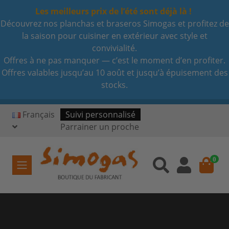
Les meilleurs prix de l’été sont déjà là !
Découvrez nos planchas et braseros Simogas et profitez de
la saison pour cuisiner en extérieur avec style et
convivialité.
Offres à ne pas manquer — c’est le moment d’en profiter.
Offres valables jusqu’au 10 août et jusqu’à épuisement des
stocks.
Français
Suivi personnalisé
Parrainer un proche
0