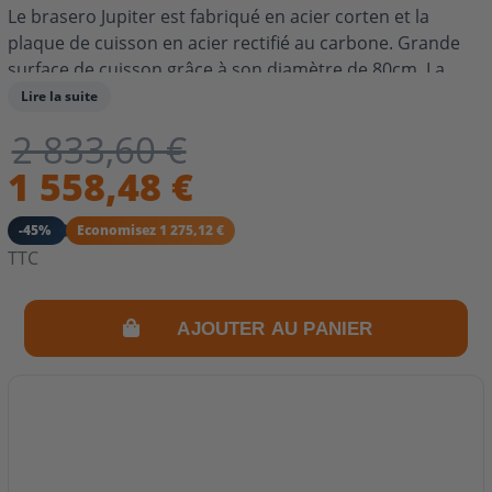
Le brasero Jupiter est fabriqué en acier corten et la
plaque de cuisson en acier rectifié au carbone. Grande
surface de cuisson grâce à son diamètre de 80cm. La
plaque circulaire de cuisson en acier laminé au carbone
Lire la suite
permet griller, cuire et chauffer n'importe quel aliment
2 833,60 €
et de préparer facilement différents types de plats pour
1 558,48 €
10-20 personnes. Son socle en forme de table fourni un
grand espace de rangement et de stockage pour vos
ustensiles de cuisson ainsi que les bûches. Son feu
-45%
Economisez 1 275,12 €
convertit également votre jardin en un espace convivial
TTC
et chaleureux.
AJOUTER AU PANIER