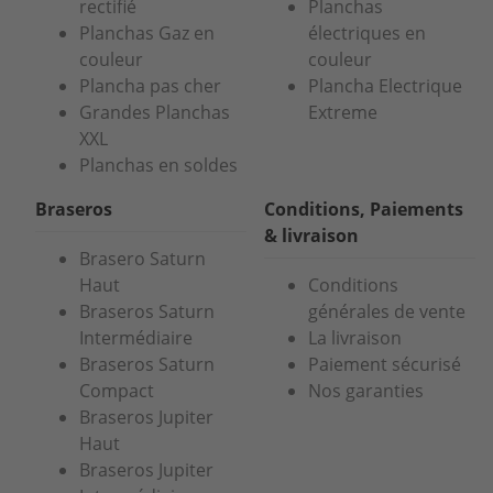
rectifié
Planchas
Planchas Gaz en
électriques en
couleur
couleur
Plancha pas cher
Plancha Electrique
Grandes Planchas
Extreme
XXL
Planchas en soldes
Braseros
Conditions, Paiements
& livraison
Brasero Saturn
Haut
Conditions
Braseros Saturn
générales de vente
Intermédiaire
La livraison
Braseros Saturn
Paiement sécurisé
Compact
Nos garanties
Braseros Jupiter
Haut
Braseros Jupiter