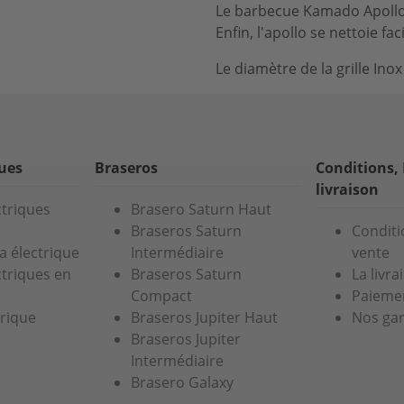
Le barbecue Kamado Apollo
Enfin, l'apollo se nettoie fa
Le diamètre de la grille Ino
ques
Braseros
Conditions,
livraison
ctriques
Brasero Saturn Haut
Braseros Saturn
Conditi
a électrique
Intermédiaire
vente
ctriques en
Braseros Saturn
La livra
Compact
Paiemen
trique
Braseros Jupiter Haut
Nos gar
Braseros Jupiter
Intermédiaire
Brasero Galaxy