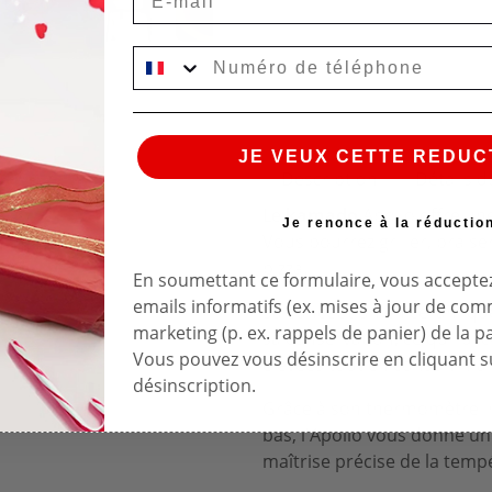
JE VEUX CETTE REDUC
Description
Détails d
Le
kamado
Apollo offre un
Je renonce à la réductio
Vous pourrez griller, braise
pizza.
En soumettant ce formulaire, vous acceptez
emails informatifs (ex. mises à jour de co
Sa conception en céramique 
marketing (p. ex. rappels de panier) de la p
sa conservation, ce qui lui 
Vous pouvez vous désinscrire en cliquant su
élevées tout en consomman
désinscription.
Grâce à son thermomètre in
bas, l'Apollo vous donne un 
maîtrise précise de la temp