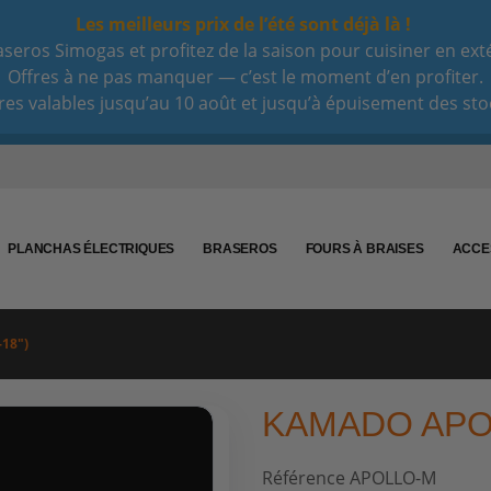
Les meilleurs prix de l’été sont déjà là !
eros Simogas et profitez de la saison pour cuisiner en extéri
Offres à ne pas manquer — c’est le moment d’en profiter.
res valables jusqu’au 10 août et jusqu’à épuisement des sto
PLANCHAS ÉLECTRIQUES
BRASEROS
FOURS À BRAISES
ACCE
18")
KAMADO APOL
Référence
APOLLO-M