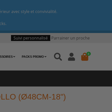
eur avec style et convivialité.
cks.
Suivi personnalisé
Parrainer un proche
0
SSOIRES
PACKS PROMO
LO (Ø48CM-18")