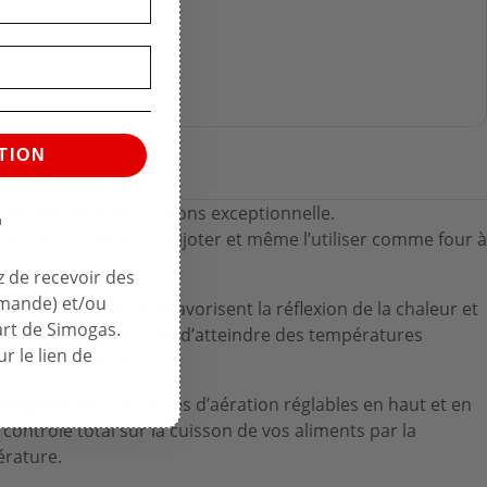
TION
u produit
video
e polyvalence de cuissons exceptionnelle.
n
r, fumer, cuire, faire mijoter et même l’utiliser comme four à
 de recevoir des
mmande) et/ou
et sa forme en œuf favorisent la réflexion de la chaleur et
art de Simogas.
confèrent la possibilité d’atteindre des températures
r le lien de
t peu de charbon.
tégré et ses 2 bouches d’aération réglables en haut et en
contrôle total sur la cuisson de vos aliments par la
érature.