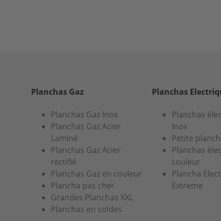
Planchas Gaz
Planchas Electri
Planchas Gaz Inox
Planchas éle
Planchas Gaz Acier
Inox
Laminé
Petite planch
Planchas Gaz Acier
Planchas éle
rectifié
couleur
Planchas Gaz en couleur
Plancha Elec
Plancha pas cher
Extreme
Grandes Planchas XXL
Planchas en soldes