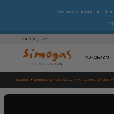
Découvrez nos planchas et bras
Off
Français
PLANCHAS GAZ
ACCUEIL
BARBECUES KAMADOS
KAMADO APOLLO (Ø48CM-