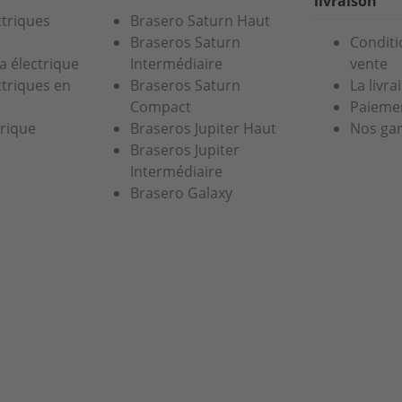
livraison
ctriques
Brasero Saturn Haut
Braseros Saturn
Conditi
a électrique
Intermédiaire
vente
ctriques en
Braseros Saturn
La livra
Compact
Paiemen
trique
Braseros Jupiter Haut
Nos gar
Braseros Jupiter
Intermédiaire
Brasero Galaxy