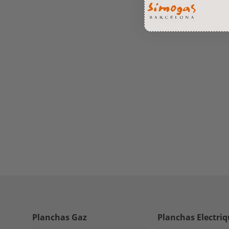
Planchas Gaz
Planchas Electri