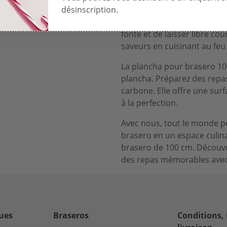
désinscription.
Si vous préférez une cuisine
pour vous. Elle vous permet
fonte et de laisser libre co
saveurs en cuisinant au feu
La plancha pour brasero 100
plancha. Préparez des repas
carbone. Elle offre une sur
à la perfection.
Avec nous, tout le monde pe
brasero en un espace culin
brasero de 100 cm. Découvre
des repas mémorables avec
ques
Braseros
Conditions,