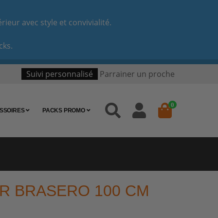
eur avec style et convivialité.
cks.
Suivi personnalisé
Parrainer un proche
0
SSOIRES
PACKS PROMO
R BRASERO 100 CM