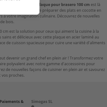
 plus créative, notre
plaque pour brasero 100 cm
est là
 de cuisiner au wok, de préparer des plats en cocotte en
urs à votre imagination culinaire. Découvrez de nouvelles
 de bois.
 cm est la solution pour ceux qui aiment la cuisine à la
 sains et délicieux avec cette plaque en acier laminé au
face de cuisson spacieuse pour cuire une variété d'aliments
ut devenir un grand chef en plein air ! Transformez votre
aire polyvalent avec notre gamme d'accessoires pour
z de nouvelles façons de cuisiner en plein air et savourez
 vos proches.
 Paiements &
Simogas SL