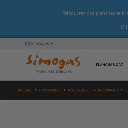
Découvrez nos planchas et bras
Off
Français
PLANCHAS GAZ
ACCUEIL
ACCESSOIRES
ACCESSOIRES POUR BRASERO
P