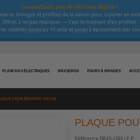
Les meilleurs prix de l’été sont déjà là !
eros Simogas et profitez de la saison pour cuisiner en extéri
Offres à ne pas manquer — c’est le moment d’en profiter.
res valables jusqu’au 10 août et jusqu’à épuisement des sto
PLANCHAS ÉLECTRIQUES
BRASEROS
FOURS À BRAISES
ACCE
LAQUE POUR BRASERO 100 CM
PLAQUE POU
Référence
BRAS-GRILLE-P