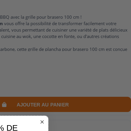
BBQ avec la grille pour brasero 100 cm !
cm
vous offre la possibilité de transformer facilement votre
ent, vous permettant de cuisiner une variété de plats délicieux
e cuisine au wok, une cocotte en fonte, ou d'autres créations
carbone, cette grille de plancha pour brasero 100 cm est conçue
de 45 cm, elle offre une surface de cuisson généreuse pour vos
r un grand chef en explorant de nouvelles façons de cuisiner et
 votre brasero. Ajoutez une touche de saveur authentique à vos
le pour brasero 100 cm.
AJOUTER AU PANIER
% DE