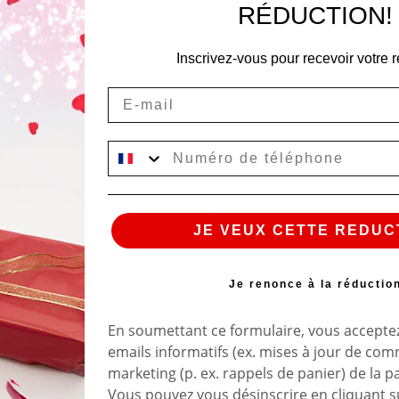
RÉDUCTION!
Inscrivez-vous pour recevoir votre r
Email
Description
Détails d
Transformez votre brasero en
pour brasero de 100 cm
!
JE VEUX CETTE REDUC
Vous cherchez à réinventer 
plus loin ! Nos accessoires 
pour transformer votre bras
Je renonce à la réductio
La
grille pour brasero 100
En soumettant ce formulaire, vous acceptez
elle, vous pouvez griller de
emails informatifs (ex. mises à jour de co
Faites griller vos plats pré
marketing (p. ex. rappels de panier) de la p
bois.
Vous pouvez vous désinscrire en cliquant su