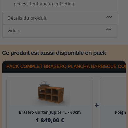
nécessitent aucun entretien.
Détails du produit
video
Ce produit est aussi disponible en pack
PACK COMPLET BRASERO PLANCHA BARBECUE CORTE
+
Brasero Corten Jupiter L - 60cm
Poigné
1 849,00 €