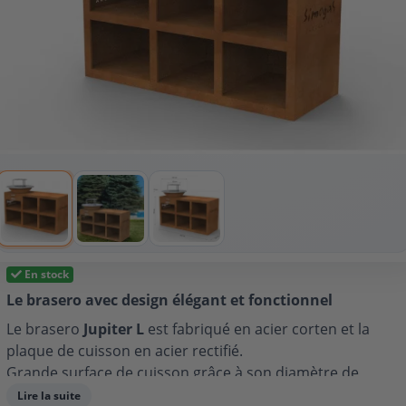
En stock
Le brasero avec design élégant et fonctionnel
Le brasero
Jupiter L
est fabriqué en acier corten et la
plaque de cuisson en acier rectifié.
Grande surface de cuisson grâce à son diamètre de
60cm. La plaque circulaire de cuisson en acier rectifié
Lire la suite