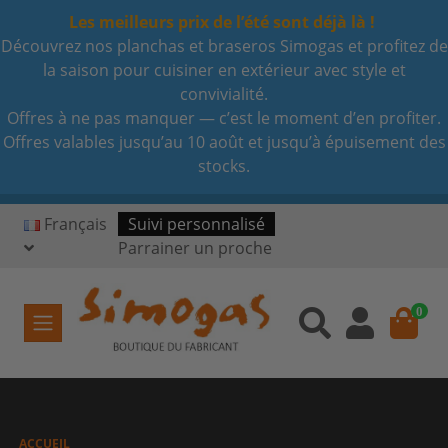
Les meilleurs prix de l’été sont déjà là !
Découvrez nos planchas et braseros Simogas et profitez de
la saison pour cuisiner en extérieur avec style et
convivialité.
Offres à ne pas manquer — c’est le moment d’en profiter.
Offres valables jusqu’au 10 août et jusqu’à épuisement des
stocks.
Français
Suivi personnalisé
Parrainer un proche
0
ACCUEIL