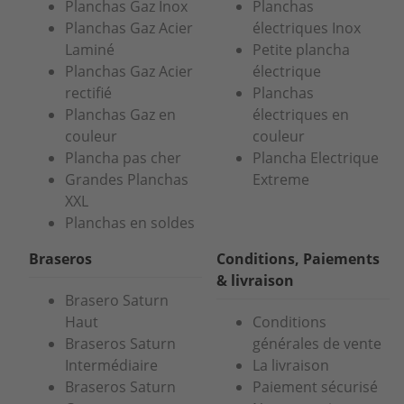
Planchas Gaz Inox
Planchas
Planchas Gaz Acier
électriques Inox
Laminé
Petite plancha
Planchas Gaz Acier
électrique
rectifié
Planchas
Planchas Gaz en
électriques en
couleur
couleur
Plancha pas cher
Plancha Electrique
Grandes Planchas
Extreme
XXL
Planchas en soldes
Braseros
Conditions, Paiements
& livraison
Brasero Saturn
Haut
Conditions
Braseros Saturn
générales de vente
Intermédiaire
La livraison
Braseros Saturn
Paiement sécurisé